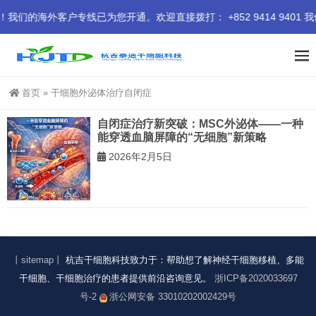
海外客户专线已为您开通。欢迎直接拨打： +852 9414 9401 
首页
»
干细胞外泌体治疗自闭症
自闭症治疗新突破：MSC外泌体——一种
能穿透血脑屏障的“无细胞”新策略
2026年2月5日
丨sitemap丨
杭吉干细胞科技致力于：帮助想了解神经干细胞移植、多能
干细胞、干细胞治疗的患者提供前沿咨询意见。
浙ICP备2020033697
号-2
浙公网安备 33010202002429号