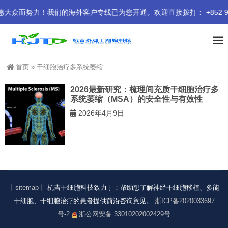
而努力！我们的海外客户专线已为您开通。欢迎直接拨打： +852 9414
首页
»
干细胞治疗多系统萎缩
2026最新研究：梳理间充质干细胞治疗多
系统萎缩（MSA）的安全性与有效性
2026年4月9日
丨sitemap丨
杭吉干细胞科技致力于：帮助想了解神经干细胞移植、多能
干细胞、干细胞治疗的患者提供前沿咨询意见。
浙ICP备2020033697
号-2
浙公网安备 33010202002429号