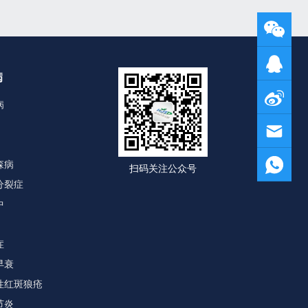
病
病
森病
扫码关注公众号
分裂症
中
症
早衰
性红斑狼疮
节炎