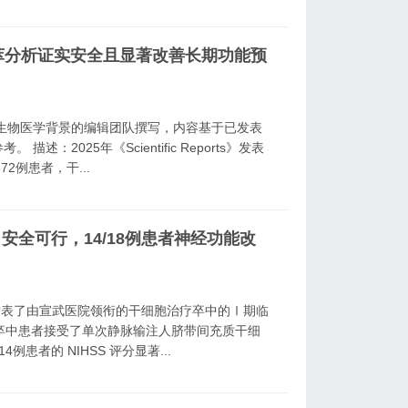
荟萃分析证实安全且显著改善长期功能预
生物医学背景的编辑团队撰写，内容基于已发表
2025年《Scientific Reports》发表
2例患者，干...
全可行，14/18例患者神经功能改
icine》发表了由宣武医院领衔的干细胞治疗卒中的Ⅰ期临
卒中患者接受了单次静脉输注人脐带间充质干细
患者的 NIHSS 评分显著...