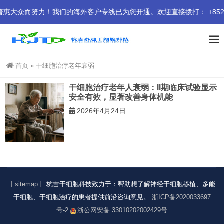
众而努力！我们的海外客户专线已为您开通。欢迎直接拨打： +852 941
首页
»
干细胞治疗老年衰弱
干细胞治疗老年人衰弱：II期临床试验显示
安全有效，显著改善身体机能
2026年4月24日
丨sitemap丨
杭吉干细胞科技致力于：帮助想了解神经干细胞移植、多能
干细胞、干细胞治疗的患者提供前沿咨询意见。
浙ICP备2020033697
号-2
浙公网安备 33010202002429号