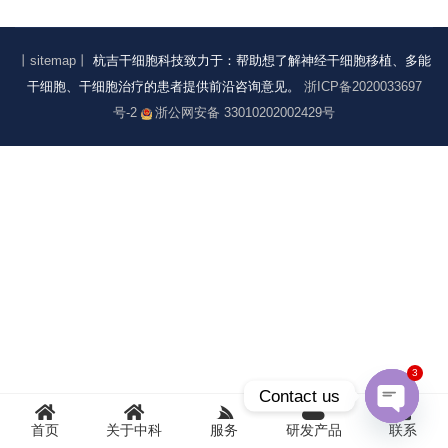
丨sitemap丨
杭吉干细胞科技致力于：帮助想了解神经干细胞移植、多能
干细胞、干细胞治疗的患者提供前沿咨询意见。
浙ICP备2020033697
号-2
浙公网安备 33010202002429号
3
Contact us
首页
关于中科
服务
研发产品
联系
Open
chaty