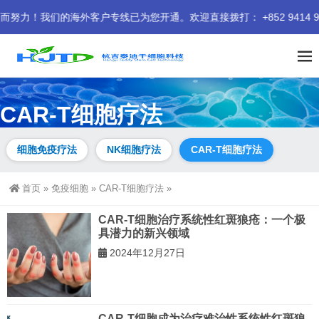
我们的海外客户专线已为您开通。欢迎直接拨打： +852 9414 94
CAR-T细胞疗法
专注CAR-T细胞疗法前沿动态，涵盖血液肿瘤（白血病、淋巴
细胞免疫疗法
NK细胞疗法
CAR-T细胞疗法
瘤、多发性骨髓瘤）及实体瘤研究进展。持续更新临床试验数
据、靶点发现（CD19/BCMA等）、安全性管理（CRS/ICANS）
及联合治疗策略，为您提供专业CAR-T治疗资讯。
首页
»
免疫细胞
»
CAR-T细胞疗法
»
CAR-T细胞治疗系统性红斑狼疮：一个极
具潜力的新兴领域
2024年12月27日
CAR-T细胞成为治疗难治性系统性红斑狼