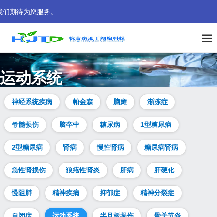
我们期待为您服务。
运动系统
干细胞移植至骨骼系统（运动损伤）后，可分化为健康骨细胞、
神经系统疾病
帕金森
脑瘫
渐冻症
成骨细胞等骨组织所需细胞，同时刺激肌肉与骨细胞生长，减轻
疲劳及腰膝疼痛，增强身体控制力，维持运动能力，恢复骨骼活
脊髓损伤
脑卒中
糖尿病
1型糖尿病
力。
2型糖尿病
肾病
慢性肾病
糖尿病肾病
急性肾损伤
狼疮性肾炎
肝病
肝硬化
慢阻肺
精神疾病
抑郁症
精神分裂症
自闭症
运动系统
半月板损伤
骨关节炎