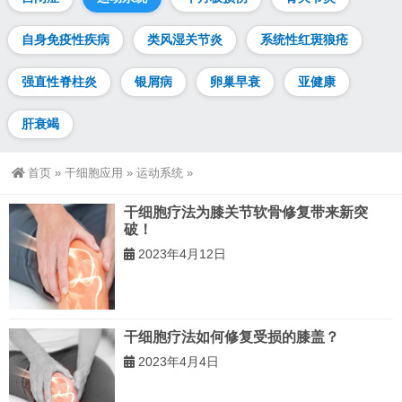
自身免疫性疾病
类风湿关节炎
系统性红斑狼疮
强直性脊柱炎
银屑病
卵巢早衰
亚健康
肝衰竭
首页
»
干细胞应用
»
运动系统
»
干细胞疗法为膝关节软骨修复带来新突
破！
2023年4月12日
干细胞疗法如何修复受损的膝盖？
2023年4月4日