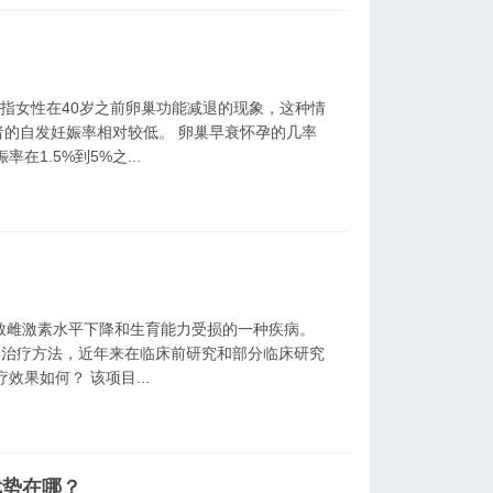
e, POF）是指女性在40岁之前卵巢功能减退的现象，这种情
的自发妊娠率相对较低。 卵巢早衰怀孕的几率
1.5%到5%之...
？
致雌激素水平下降和生育能力受损的一种疾病。
兴的治疗方法，近年来在临床前研究和部分临床研究
果如何？ 该项目...
优势在哪？