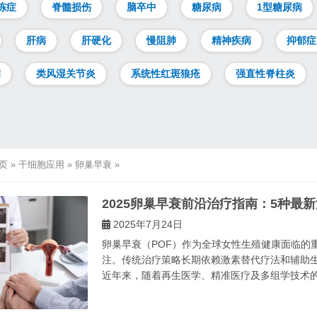
冻症
脊髓损伤
脑卒中
糖尿病
1型糖尿病
肝病
肝硬化
慢阻肺
精神疾病
抑郁症
病
类风湿关节炎
系统性红斑狼疮
强直性脊柱炎
页
»
干细胞应用
»
卵巢早衰
»
2025卵巢早衰前沿治疗指南：5种最
2025年7月24日
卵巢早衰（POF）作为全球女性生殖健康面临的
注。传统治疗策略长期依赖激素替代疗法和辅助
近年来，随着再生医学、精准医疗及多组学技术的突