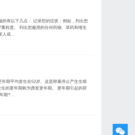
做的有以下几点： 记录您的症状：例如，列出您
重程度。 列出您服用的任何药物、草药和维生
或...
更年期平均发生在52岁。这是卵巢停止产生生殖
生的更年期称为诱发更年期。 更年期引起的荷
? ...
？