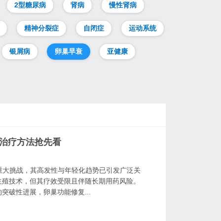
2型糖尿病
肾病
慢性肾病
精神分裂症
自闭症
运动系统
银屑病
卵巢早衰
亚健康
新治疗方法抢先看
重大挑战，其高发性与年轻化趋势已引发广泛关
生殖技术，但其疗效受限且伴随长期用药风险。
破性进展，卵巢功能修复...