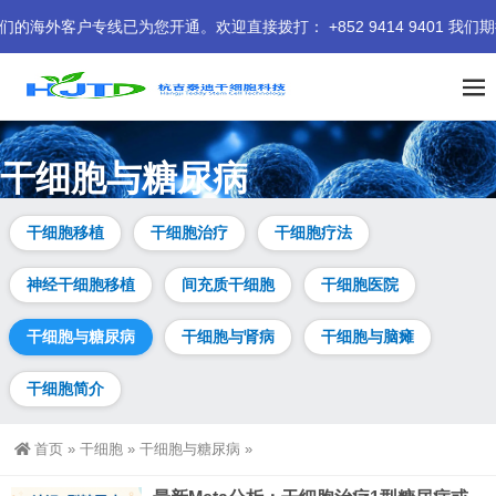
户专线已为您开通。欢迎直接拨打： +852 9414 9401 我们期
干细胞与糖尿病
专注干细胞治疗糖尿病前沿动态，涵盖间充质干细胞（MSC）疗
干细胞移植
干细胞治疗
干细胞疗法
法、再生胰岛移植、干细胞外泌体等核心方向。持续更新1型与2
型糖尿病临床研究数据、治疗机制、安全评估及最新突破，提供
神经干细胞移植
间充质干细胞
干细胞医院
专业干细胞治疗糖尿病资讯与深度解读。
干细胞与糖尿病
干细胞与肾病
干细胞与脑瘫
干细胞简介
首页
»
干细胞
»
干细胞与糖尿病
»