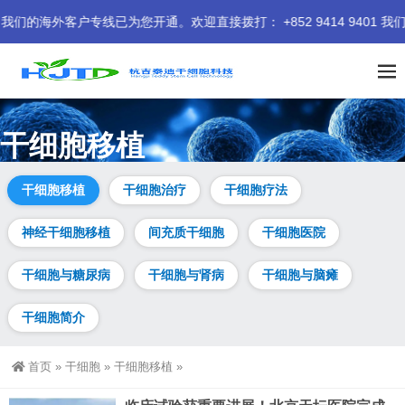
客户专线已为您开通。欢迎直接拨打： +852 9414 9401 我们
干细胞移植
专注干细胞移植前沿动态，涵盖无化疗“分子伪装”方案、基因编辑
干细胞移植
干细胞治疗
干细胞疗法
供体干细胞、iPSC衍生细胞治疗等革命性技术。持续更新帕金森
病、亨廷顿舞蹈症、1型糖尿病、血液肿瘤等领域的临床研究突
神经干细胞移植
间充质干细胞
干细胞医院
破、FDA新药获批（Orca-T）与国家科技重大专项进展，提供专
业干细胞移植资讯与深度解读。
干细胞与糖尿病
干细胞与肾病
干细胞与脑瘫
干细胞简介
首页
»
干细胞
»
干细胞移植
»