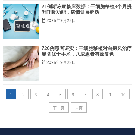
21例渐冻症临床数据：干细胞移植3个月提
升呼吸功能，病情进展延缓
2025年9月22日
726例患者证实：干细胞移植对白癜风治疗
显著优于手术，八成患者有效复色
2025年9月22日
1
2
3
4
5
6
7
8
9
10
下一页
末页