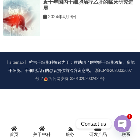
近十年国内干细胞治疗乙肝的临床研究进
展
2024年4月9日
丨sitemap丨
杭吉干细胞科技致力于：帮助想了解神经干细胞移植、多能
干细胞、干细胞治疗的患者提供前沿咨询意见。
浙ICP备2020033697
号-2
浙公网安备 33010202002429号
3
Contact us
首页
关于中科
服务
研发产品
联系
Open
chaty