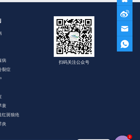
病
病
森病
扫码关注公众号
分裂症
中
症
早衰
性红斑狼疮
节炎
3