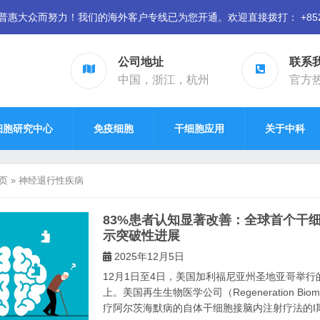
众而努力！我们的海外客户专线已为您开通。欢迎直接拨打： +852 94
公司地址
联系
中国，浙江，杭州
官方热线
细胞研究中心
免疫细胞
干细胞应用
关于中科
页
»
神经退行性疾病
83%患者认知显著改善：全球首个干
示突破性进展
2025年12月5日
12月1日至4日，美国加利福尼亚州圣地亚哥举行
上。美国再生生物医学公司（Regeneration Biom
疗阿尔茨海默病的自体干细胞接脑内注射疗法的I期临床