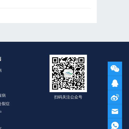
病
病
森病
扫码关注公众号
分裂症
中
症