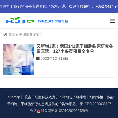
！我们的海外客户专线已为您开通。欢迎直接拨打： +852 9414 94
首页
»
干细胞备案项目
又新增3家！我国141家干细胞临床研究备
案医院、127个备案项目全名单
2023年12月15日
丨sitemap丨
杭吉干细胞科技致力于：帮助想了解神经干细胞移植、多能
干细胞、干细胞治疗的患者提供前沿咨询意见。
浙ICP备2020033697
号-2
浙公网安备 33010202002429号