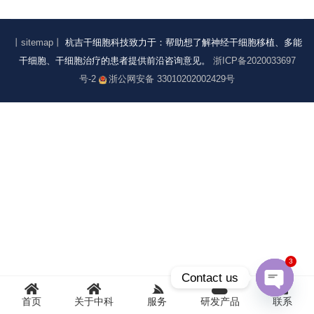
丨sitemap丨
杭吉干细胞科技致力于：帮助想了解神经干细胞移植、多能
干细胞、干细胞治疗的患者提供前沿咨询意见。
浙ICP备2020033697
号-2
浙公网安备 33010202002429号
3
Contact us
首页
关于中科
服务
研发产品
联系
Open
chaty