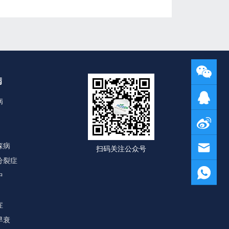
病
病
森病
扫码关注公众号
分裂症
中
症
早衰