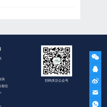
病
病
森病
扫码关注公众号
分裂症
中
症