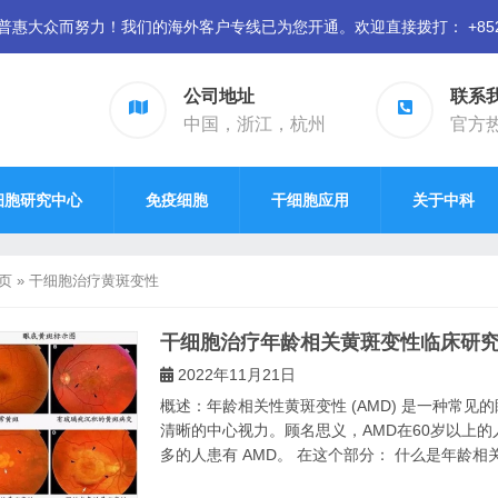
众而努力！我们的海外客户专线已为您开通。欢迎直接拨打： +852 94
公司地址
联系
中国，浙江，杭州
官方热线
细胞研究中心
免疫细胞
干细胞应用
关于中科
页
»
干细胞治疗黄斑变性
干细胞治疗年龄相关黄斑变性临床研
2022年11月21日
概述：年龄相关性黄斑变性 (AMD) 是一种常
清晰的中心视力。顾名思义，AMD在60岁以上
多的人患有 AMD。 在这个部分： 什么是年龄相关性