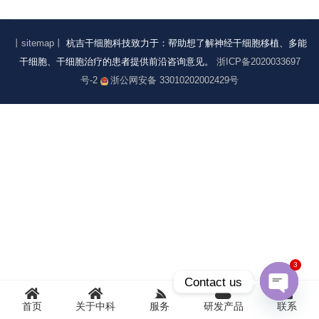
丨sitemap丨
杭吉干细胞科技致力于：帮助想了解神经干细胞移植、多能
干细胞、干细胞治疗的患者提供前沿咨询意见。
浙ICP备2020033697
号-2
浙公网安备 33010202002429号
3
Contact us
Open
首页
关于中科
服务
研发产品
联系
chaty