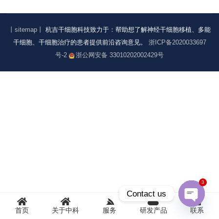
丨sitemap丨
杭吉干细胞科技致力于：帮助想了解神经干细胞移植、多能
干细胞、干细胞治疗的患者提供前沿咨询意见。
浙ICP备2020033697
号-2
浙公网安备 33010202002429号
3
Contact us
首页
关于中科
服务
研发产品
联系
Open
chaty