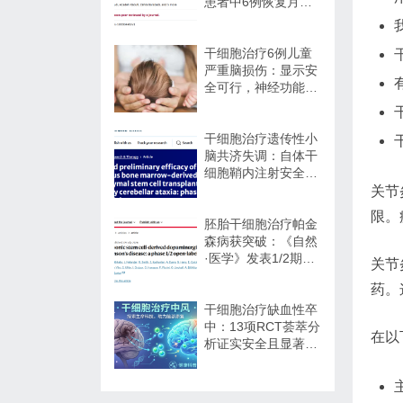
患者中6例恢复月经,
一年随访证实安全
干细胞治疗6例儿童
严重脑损伤：显示安
全可行，神经功能改
善信号值得关注
干细胞治疗遗传性小
脑共济失调：自体干
细胞鞘内注射安全性
与初步疗效解读
关节
限。
胚胎干细胞治疗帕金
森病获突破：《自然
·医学》发表1/2期临
关节
床12个月随访数据
药。
干细胞治疗缺血性卒
中：13项RCT荟萃分
在以
析证实安全且显著改
善长期功能预后