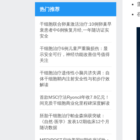
热门推荐
干细胞联合卵巢激活治疗:10例卵巢早
衰患者中6例恢复月经,一年随访证实
安全
干细胞治疗6例儿童严重脑损伤：显
示安全可行，神经功能改善信号值得
关注
干细胞治疗遗传性小脑共济失调：自
体干细胞鞘内注射安全性与初步疗效
解读
首款MSC疗法Ryoncil年收7.8亿元！
间充质干细胞商业化里程碑深度解读
胚胎干细胞治疗帕金森病获突破：
《自然·医学》发表1/2期临床12个月
随访数据