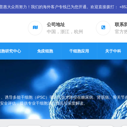
众而努力！我们的海外客户专线已为您开通。欢迎直接拨打： +852 94
公司地址
联系
中国，浙江，杭州
官方热线
细胞研究中心
免疫细胞
干细胞应用
关于中科
）、诱导多能干细胞（iPSC）等多元技术路径在糖尿病、肾脏病、骨关
安全评估，提供专业干细胞治疗资讯与深度解读。