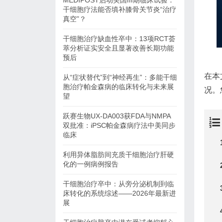
MEDIPOST启动美国III期临床试验：
干细胞疗法能否填补膝骨关节炎“治疗
真空”？
干细胞治疗缺血性卒中：13项RCT荟
萃分析证实安全且显著改善长期功能
预后
在本
从“症状替代”到“神经再生”：多能干细
胞治疗帕金森病的临床转化与未来展
况。
望
跃赛生物UX-DA003获FDA与NMPA
双批准：iPSC帕金森病疗法中美同步
临床
利用异体脂肪间充质干细胞治疗肝硬
化的一例病例报告
干细胞治疗卒中：从旁分泌机制到临
床转化的系统综述——2026年最新进
展