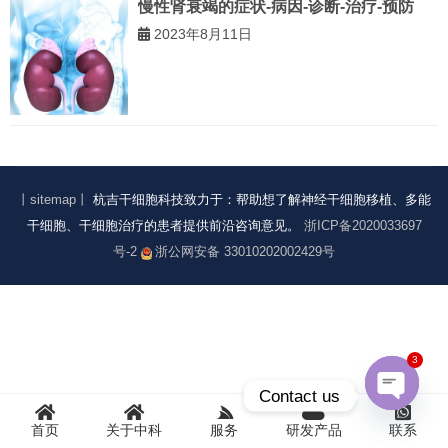
慢性肾衰竭的症状-病因-诊断-治疗-预防
2023年8月11日
丨sitemap丨
杭吉干细胞科技致力于：帮助想了解神经干细胞移植、多能
干细胞、干细胞治疗的患者提供前沿咨询意见。
浙ICP备2020033697
号-2
浙公网安备 33010202002429号
3
Contact us
Open
首页
关于中科
服务
研发产品
联系
chaty