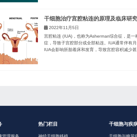
干细胞治疗宫腔粘连的原理及临床研
2022年11月5日
宫腔粘连 (IUA)，也称为Asherman综合征
症，导致子宫腔部分或全部粘连。IUA通常伴有
IUA会影响胚胎着床和发育，导致宫腔容积减少甚
务
热门栏目
干细胞与疾
康管理服务
神经干细胞移植
干细胞与糖尿