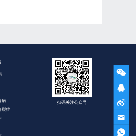
病
病
森病
扫码关注公众号
分裂症
中
症