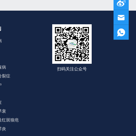
病
病
森病
扫码关注公众号
分裂症
中
症
早衰
性红斑狼疮
节炎