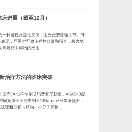
临床进展（截至12月）
s，AS）作为一种慢性炎症性疾病，主要侵袭骶髂关节、脊
外表现，严重时可致使脊柱畸形和强直，极大地
剂与靶向药物的应用...
最新治疗方法的临床突破
国产JAK1抑制剂艾玛昔替尼获批，ASAS40应
；脐带间充质干细胞中剂量组Harris评分显著提升；
梳理新型靶向药物、小分子药物...