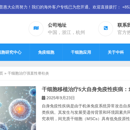
众而努力！我们的海外客户专线已为您开通。欢迎直接拨打： +852 94
公司地址
联系
中国，浙江，杭州
官方热线
细胞研究中心
免疫细胞
干细胞应用
关于中科
页
»
干细胞治疗强直性脊柱炎
干细胞移植治疗5大自身免疫性疾病：1
2025年9月23日
自身免疫性疾病是由于机体免疫系统异常攻击自
类疾病。其发生与发展受遗传背景和环境因素共同
究表明，间充质干细胞（MSCs）具有低免疫原性和