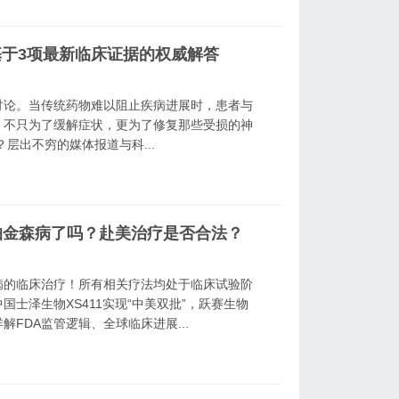
于3项最新临床证据的权威解答
讨论。当传统药物难以阻止疾病进展时，患者与
，不只为了缓解症状，更为了修复那些受损的神
层出不穷的媒体报道与科...
帕金森病了吗？赴美治疗是否合法？
病的临床治疗！所有相关疗法均处于临床试验阶
验；中国士泽生物XS411实现“中美双批”，跃赛生物
详解FDA监管逻辑、全球临床进展...