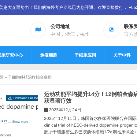
众而努力！我们的海外客户专线已为您开通。欢迎直接拨打： +852 94
公司地址
联系
中国，浙江，杭州
官方热线
细胞研究中心
免疫细胞
干细胞应用
关于中科
页
»
干细胞移植治疗帕金森病
运动功能平均提升14分！12例帕金森
获显著疗效
2025年12月24日
2025年12月11日，韩国首尔多家医院联合在国际著名
clinical trial of hESC-derived dopamine pr
胚胎干细胞衍生多巴胺前体细胞1/2a期临床试验）