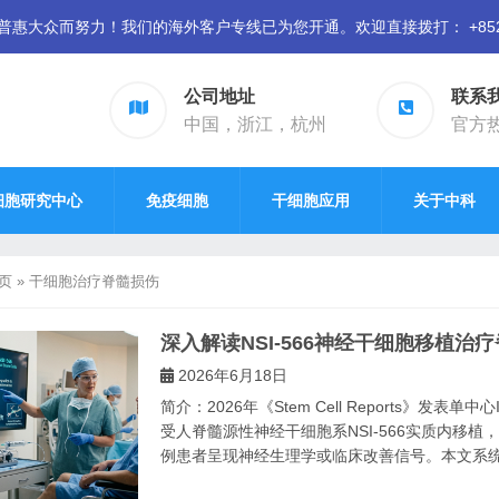
众而努力！我们的海外客户专线已为您开通。欢迎直接拨打： +852 94
公司地址
联系
中国，浙江，杭州
官方热线
细胞研究中心
免疫细胞
干细胞应用
关于中科
页
»
干细胞治疗脊髓损伤
深入解读NSI-566神经干细胞移植
2026年6月18日
简介：2026年《Stem Cell Reports》发表
受人脊髓源性神经干细胞系NSI-566实质内移植
例患者呈现神经生理学或临床改善信号。本文系统解析N