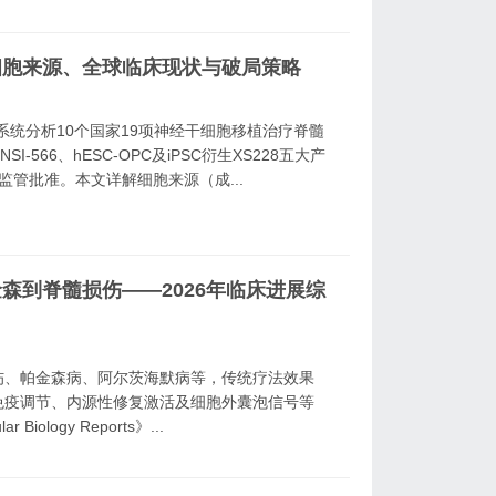
细胞来源、全球临床现状与破局策略
26年综述：系统分析10个国家19项神经干细胞移植治疗脊髓
I-566、hESC-OPC及iPSC衍生XS228五大产
监管批准。本文详解细胞来源（成...
森到脊髓损伤——2026年临床进展综
伤、帕金森病、阿尔茨海默病等，传统疗法效果
免疫调节、内源性修复激活及细胞外囊泡信号等
ology Reports》...