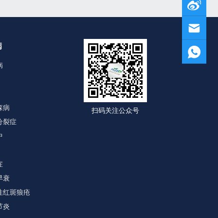
病
病
森病
扫码关注公众号
分裂症
中
症
早衰
性红斑狼疮
节炎