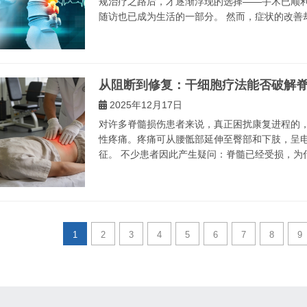
规治疗之路后，才逐渐浮现的选择——手术已顺
随访也已成为生活的一部分。 然而，症状的改善却
从阻断到修复：干细胞疗法能否破解
2025年12月17日
对许多脊髓损伤患者来说，真正困扰康复进程的
性疼痛。疼痛可从腰骶部延伸至臀部和下肢，呈
征。 不少患者因此产生疑问：脊髓已经受损，为什
1
2
3
4
5
6
7
8
9