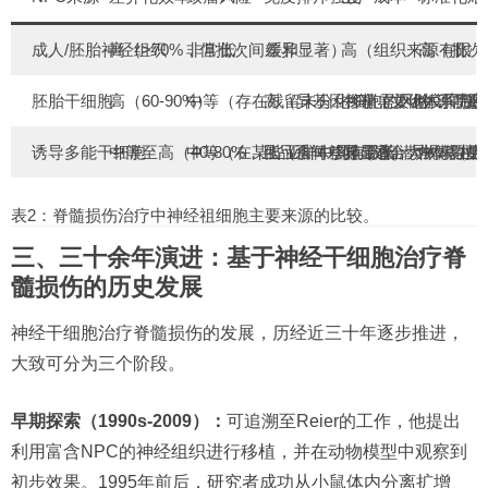
成人/胚胎神经组织
高（>70%，但批次间差异显著）
非常低
缓和
高（组织来源有限，
高（批次
胚胎干细胞
高（60-90%）
中等（存在残留未分化细胞的风险；需要
高（异基因移植需要免疫抑制
中等（文化体系完善
中等（胚
诱导多能干细胞
中等至高（40-80%，且品系间差异显著）
中等（在某些亚群中具有致瘤潜力；需要
低（自体移植最低；异体移植需
低（适合大规模生产
中等（生
表2：脊髓损伤治疗中神经祖细胞主要来源的比较。
三、三十余年演进：基于神经干细胞治疗脊
髓损伤的历史发展
神经干细胞治疗脊髓损伤的发展，历经近三十年逐步推进，
大致可分为三个阶段。
早期探索（1990s-2009）：
可追溯至Reier的工作，他提出
利用富含NPC的神经组织进行移植，并在动物模型中观察到
初步效果。1995年前后，研究者成功从小鼠体内分离扩增