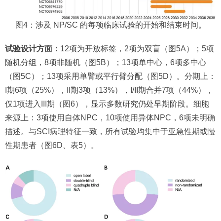
图4：涉及 NP/SC 的每项临床试验的开始和结束时间。
试验设计方面：
12项为开放标签，2项为双盲（图5A）；5项
随机分组，8项非随机（图5B）；13项单中心，6项多中心
（图5C）；13项采用单臂或平行臂分配（图5D）。分期上：
I期6项（25%），II期3项（13%），I/II期合并7项（44%），
仅1项进入III期（图6），显示多数研究仍处早期阶段。细胞
来源上：3项使用自体NPC，10项使用异体NPC，6项未明确
描述。与SCI病理特征一致，所有试验均集中于亚急性期或慢
性期患者（图6D、表5）。