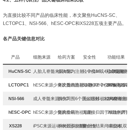
为直接比较不同产品的临床性能，本文聚焦HuCNS-SC、
LCTOPC1、NSI-566、hESC-OPC和XS228五项主要产品。
各产品关键信息对比
产品
细胞来源
给药方案
安全性
功能结果
HuCNS-SC
人胎儿脊髓来源NSC
多次髓内注射，2×10⁸或4×10⁸细胞
轻中度AE，无≥3级细胞
上肢运动评
LCTOPC1
hESC来源少突胶质细胞祖细胞
单次髓内注射，2×10⁶-2×10⁷细胞
534例AE中仅32例与移
96%（21/2
NSI-566
成人脊髓来源NSC
损伤周围6个部位注射，1.2×10⁶细胞
无≥3级移植相关AE
3/4患者出
hESC-OPC
hESC来源少突胶质细胞祖细胞
髓内给药
无直接归因于细胞的严
2011年因
XS228
iPSC来源运动神经元祖细胞
单次或多次鞘内注射
安全性结果尚未公布
II期随机