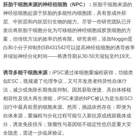
胚胎干细胞来源的神经祖细胞（NPC）：
胚胎干细胞来源的
神经祖细胞起源于胚胎的多能性内细胞团，具有形成外胚
层、中胚层和内胚层衍生物的能力。尽管一些研究团队已开
发出将胚胎干细胞分化为可移植的神经细胞或胶质细胞的方
案，但传统方法的效率仍然有限。研究表明，添加Noggin蛋
白和小分子抑制剂SB431542可以提高神经祖细胞的诱导效率
并缩短神经分化时间——将诱导期从30-50天缩短至约19天。
诱导多能干细胞来源：
iPSC通过体细胞重编程获得，功能类
似ESC，既规避了伦理争议，又可开发患者特异性自体疗
法，减少或免除长期免疫抑制。因其获取便捷、具自体移植
相容性及强大再生潜能，iPSC来源的NPC被认为是当前SCI
治疗中最具前景的细胞来源。然而，挑战依然存在：即便为
自体来源，重编程与分化过程可能引入新抗原或残留载体成
分，诱发免疫排斥；致瘤性与基因组不稳定性也仍是重大安
全隐患，需进一步临床验证。