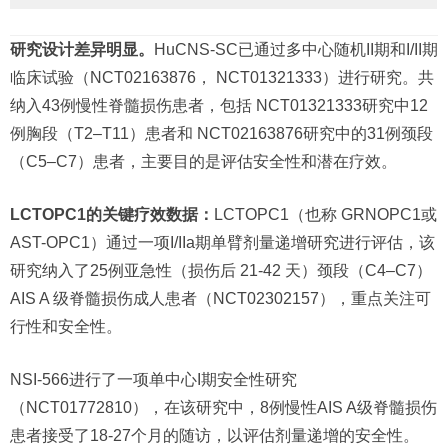
研究设计差异明显。
HuCNS-SC已通过多中心随机II期和I/II期
临床试验（NCT02163876， NCT01321333）进行研究。共
纳入43例慢性脊髓损伤患者，包括 NCT01321333研究中12
例胸段（T2–T11）患者和 NCT02163876研究中的31例颈段
（C5–C7）患者，主要目的是评估安全性和潜在疗效。
LCTOPC1的关键疗效数据：
LCTOPC1（也称 GRNOPC1或
AST-OPC1）通过一项I/IIa期单臂剂量递增研究进行评估，该
研究纳入了25例亚急性（损伤后 21-42 天）颈段（C4–C7）
AIS A 级脊髓损伤成人患者（NCT02302157），重点关注可
行性和安全性。
NSI-566进行了一项单中心I期安全性研究
（NCT01772810），在该研究中，8例慢性AIS A级脊髓损伤
患者接受了18-27个月的随访，以评估剂量递增的安全性。