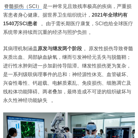
脊髓损伤（SCI）
是一种常见且致残率极高的疾病，严重损
害患者身心健康。据世界卫生组织统计，
2021年全球约有
1540万SCI患者
。由于需长期医疗康复，SCI也给全球医疗
系统带来持续而沉重的经济与照护负担
。
其病理机制涵盖
原发与继发两个阶段
。原发性损伤导致脊髓
灰质出血、局部缺血缺氧，继而引发神经元丢失与脱髓鞘；
进行性水肿则进一步加剧传导阻滞。继发性损伤更为复杂，
是一系列级联病理事件的总和：神经源性休克、血管破坏、
兴奋性毒性、钙超载、电解质紊乱、免疫损伤、细胞凋亡及
线粒体功能障碍。两者叠加，最终造成不可逆的组织破坏与
永久性神经功能缺失
。