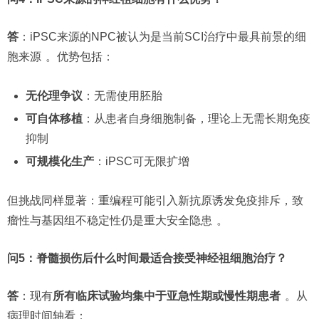
答
：iPSC来源的NPC被认为是当前SCI治疗中最具前景的细
胞来源
。优势包括：
无伦理争议
：无需使用胚胎
可自体移植
：从患者自身细胞制备，理论上无需长期免疫
抑制
可规模化生产
：iPSC可无限扩增
但挑战同样显著：重编程可能引入新抗原诱发免疫排斥，致
瘤性与基因组不稳定性仍是重大安全隐患
。
问5：脊髓损伤后什么时间最适合接受神经祖细胞治疗？
答
：现有
所有临床试验均集中于亚急性期或慢性期患者
。从
病理时间轴看：