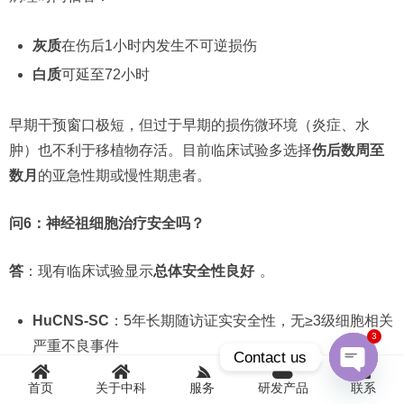
灰质
在伤后1小时内发生不可逆损伤
白质
可延至72小时
早期干预窗口极短，但过于早期的损伤微环境（炎症、水
肿）也不利于移植物存活。目前临床试验多选择
伤后数周至
数月
的亚急性期或慢性期患者。
问6：神经祖细胞治疗安全吗？
答
：现有临床试验显示
总体安全性良好
。
HuCNS-SC
：5年长期随访证实安全性，无≥3级细胞相关
3
严重不良事件
Contact us
LCTOPC1
：534例不良事件中仅32例与移植或免疫抑制
首页
关于中科
服务
研发产品
联系
Open
相关
chaty