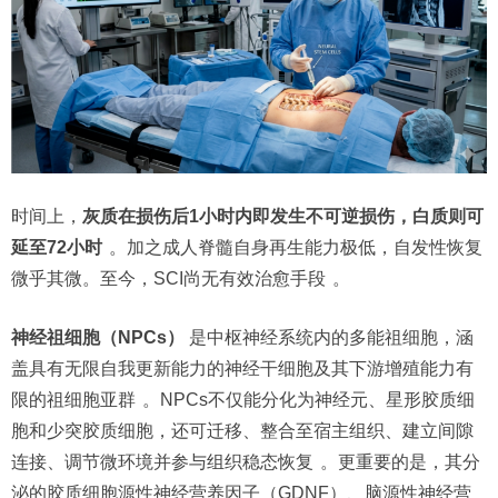
时间上，
灰质在损伤后1小时内即发生不可逆损伤，白质则可
延至72小时
。加之成人脊髓自身再生能力极低，自发性恢复
微乎其微。至今，SCI尚无有效治愈手段
。
神经祖细胞（NPCs）
是中枢神经系统内的多能祖细胞，涵
盖具有无限自我更新能力的神经干细胞及其下游增殖能力有
限的祖细胞亚群
。NPCs不仅能分化为神经元、星形胶质细
胞和少突胶质细胞，还可迁移、整合至宿主组织、建立间隙
连接、调节微环境并参与组织稳态恢复
。更重要的是，其分
泌的胶质细胞源性神经营养因子（GDNF）、脑源性神经营