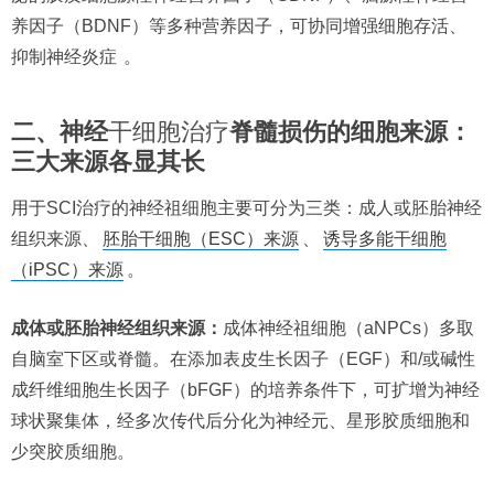
养因子（BDNF）等多种营养因子，可协同增强细胞存活、
抑制神经炎症
。
二、神经
干细胞治疗
脊髓损伤的细胞来源：
三大来源各显其长
用于SCI治疗的神经祖细胞主要可分为三类：成人或胚胎神经
组织来源、
胚胎干细胞（ESC）来源
、
诱导多能干细胞
（iPSC）来源
。
成体或胚胎神经组织来源：
成体神经祖细胞（aNPCs）多取
自脑室下区或脊髓。在添加表皮生长因子（EGF）和/或碱性
成纤维细胞生长因子（bFGF）的培养条件下，可扩增为神经
球状聚集体，经多次传代后分化为神经元、星形胶质细胞和
少突胶质细胞。