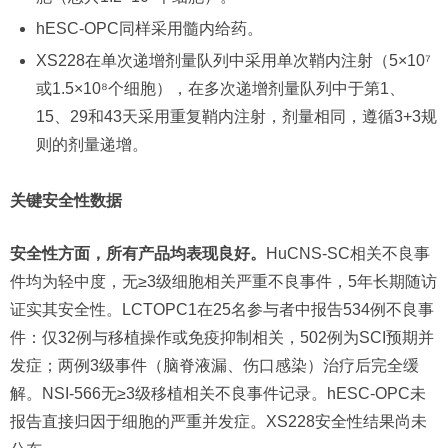
hESC-OPC同样采用髓内给药。
XS228在单次递增剂量队列中采用单次鞘内注射（5×10⁷
或1.5×10⁸个细胞），在多次递增剂量队列中于第1、
15、29和43天采用重复鞘内注射，剂量相同，遵循3+3规
则的剂量递增。
关键安全性数据
安全性方面，所有产品均表现良好。
HuCNS-SC相关不良事
件均为轻中度，无≥3级细胞相关严重不良事件，5年长期随访
证实其安全性。LCTOPC1在25名参与者中报告534例不良事
件：仅32例与移植操作或免疫抑制相关，502例为SCI预期并
发症；两例3级事件（脑脊液漏、伤口感染）治疗后完全缓
解。NSI-566无≥3级移植相关不良事件记录。hESC-OPC未
报告直接归因于细胞的严重并发症。XS228安全性结果尚未