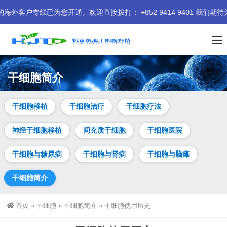
专线已为您开通。欢迎直接拨打： +852 9414 9401 我们期待为
干细胞简介
干细胞移植
干细胞治疗
干细胞疗法
神经干细胞移植
间充质干细胞
干细胞医院
干细胞与糖尿病
干细胞与肾病
干细胞与脑瘫
干细胞简介
首页
»
干细胞
»
干细胞简介
»
干细胞使用历史