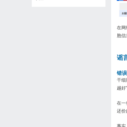
在网
胞信
谣
错误
干细
越好
在一
还价
事实