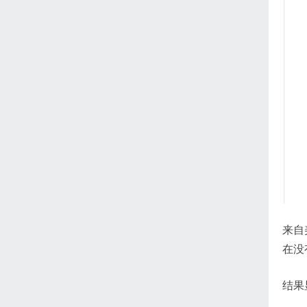
来自
在没
结果