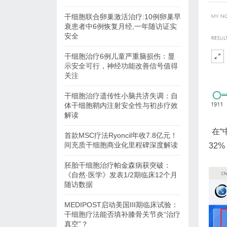
干细胞联合卵巢激活治疗:10例卵巢早
衰患者中6例恢复月经,一年随访证实
安全
干细胞治疗6例儿童严重脑损伤：显
示安全可行，神经功能改善信号值得
关注
干细胞治疗遗传性小脑共济失调：自
体干细胞鞘内注射安全性与初步疗效
解读
在“
首款MSC疗法Ryoncil年收7.8亿元！
间充质干细胞商业化里程碑深度解读
32
胚胎干细胞治疗帕金森病获突破：
《自然·医学》发表1/2期临床12个月
随访数据
MEDIPOST启动美国III期临床试验：
干细胞疗法能否填补膝骨关节炎“治疗
真空”？