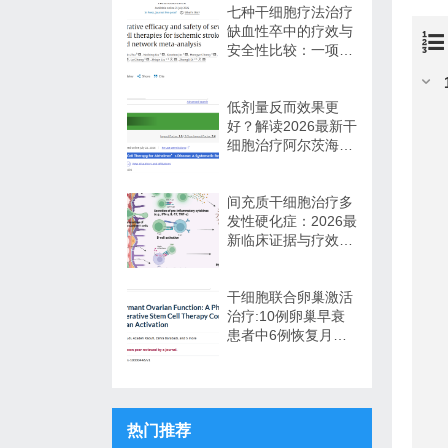
码
七种干细胞疗法治疗
缺血性卒中的疗效与
安全性比较：一项网
络荟萃分析
低剂量反而效果更
好？解读2026最新干
细胞治疗阿尔茨海默
病循证证据
间充质干细胞治疗多
发性硬化症：2026最
新临床证据与疗效争
议
干细胞联合卵巢激活
治疗:10例卵巢早衰
患者中6例恢复月经,
一年随访证实安全
热门推荐