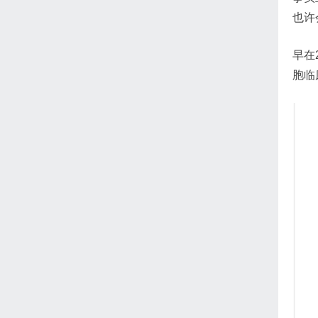
也许
早在2
胞临