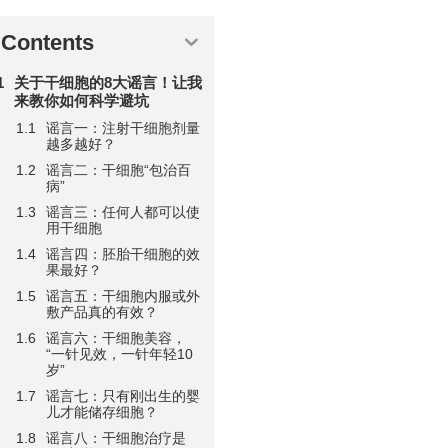
Contents
关于干细胞的8大谣言！让我
来教你如何科学避坑
谣言一：注射干细胞剂量
越多越好？
谣言二：干细胞“包治百
病”
谣言三：任何人都可以使
用干细胞
谣言四：胚胎干细胞的效
果最好？
谣言五：干细胞内服或外
敷产品真的有效？
谣言六：干细胞美容，
“一针见效，一针年轻10
岁”
谣言七：只有刚出生的婴
儿才能储存细胞？
谣言八：干细胞治疗是