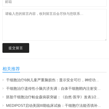
提交留言
相关推荐
干细胞治疗6例儿童严重脑损伤：显示安全可行，神经功能改善信号值得关注
干细胞治疗遗传性小脑共济失调：自体干细胞鞘内注射安全性与初步疗效解读
胚胎干细胞治疗帕金森病获突破：《自然·医学》发表1/2期临床12个月随访数据
MEDIPOST启动美国III期临床试验：干细胞疗法能否填补膝骨关节炎“治疗真空”？