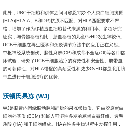
此外，UBC干细胞和供体之间可容忍1或2个人类白细胞抗原
(HLA)(HLA-A、B和DR)抗原不匹配。对HLA匹配要求不严
格，增加了作为移植造血细胞替代来源的利用率。多项研究
证实，与骨髓移植相比，脐血移植的儿童GvHD发生率较低。
UCB干细胞在再生医学和免疫调节疗法中的应用正在兴起。
中枢神经系统创伤、脑性麻痹(CP)和成骨不全症(OI)等各种临
床试验，研究了UCB干细胞治疗的有效性和安全性。脐带血
的可获得性、对HLA错配的高耐受性和减少GvHD都是采用脐
带血进行干细胞治疗的优势。
沃顿氏果冻 (WJ)
WJ是脐带内围绕脐动脉和静脉的果冻状物质。它由胶原蛋白
细胞外基质 (ECM) 和嵌入可溶性多糖的糖蛋白微纤维、透明
质酸 (HA) 和干细胞组成。HA在许多生物过程中发挥作用，