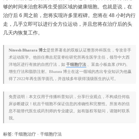
够的时间来治愈和再生受损区域的健康细胞。也就是说，在
治疗后 6 周之前，您将实现许多里程碑。您将在 48 小时内行
走，几乎立即可以进行全方位运动，并且您将在治疗后的头
几天内恢复工作。
Niteesh Bharara 博士
是世界著名的双板认证整形外科医生，专攻非手
术运动医学。他担任弗吉尼亚脊柱研究所再生医学主任，领导中大西
洋地区进行有效的自然疗法，如
干细胞疗法
、富血小板血浆 (PRP)、
增生疗法和脂肪注射。Bharara 博士在这一领域的杰出专业知识为他赢
得了2022年再生医学面孔，并连续多年获得顶级医生的认可。
免责说明：本文仅用于传播科普知识，分享行业观点，不构成任何临
床诊断建议！杭吉干细胞不保证信息的准确性和完整性。所发布的信
息不能替代医生或药剂师的专业建议。如有版权等疑问，请随时联系
我。
标签:
干细胞治疗
·
干细胞疗法