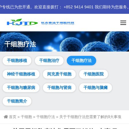
通。欢迎直接拨打： +852 9414 9401 我们期待为您服务。
干细胞疗法
干细胞移植
干细胞治疗
干细胞疗法
神经干细胞移植
间充质干细胞
干细胞医院
干细胞与糖尿病
干细胞与肾病
干细胞与脑瘫
干细胞简介
首页
»
干细胞
»
干细胞疗法
»
关于干细胞疗法您需要了解的9大事项