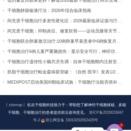
低剂量反而效果更好？解读2026最新干细胞治疗阿尔茨海默病循证证据
干细胞静脉输液疗法：2026年综合临床指南
间充质干细胞治疗多发性硬化症：2026最新临床证据与疗效争议
间充质干细胞：抑制炎症、修复软骨——运动员膝骨关节炎治疗的新方向
干细胞联合卵巢激活治疗:10例卵巢早衰患者中6例恢复月经,一年随访证实安全
干细胞治疗6例儿童严重脑损伤：显示安全可行，神经功能改善信号值得关注
干细胞治疗遗传性小脑共济失调：自体干细胞鞘内注射安全性与初步疗效解读
胚胎干细胞治疗帕金森病获突破：《自然·医学》发表1/2期临床12个月随访数据
MEDIPOST启动美国III期临床试验：干细胞疗法能否填补膝骨关节炎“治疗真空”？
丨sitemap丨
杭吉干细胞科技致力于：帮助想了解神经干细胞移植、多能
干细胞、干细胞治疗的患者提供前沿咨询意见。
浙ICP备2020033697
号-2
浙公网安备 33010202002429号
3