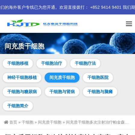
专线已为您开通。欢迎直接拨打： +852 9414 9401 我们期待为
间充质干细胞
干细胞移植
干细胞治疗
干细胞疗法
神经干细胞移植
间充质干细胞
干细胞医院
干细胞与糖尿病
干细胞与肾病
干细胞与脑瘫
干细胞简介
首页
»
干细胞
»
间充质干细胞
»
间充质干细胞多次注射治疗帕金森病，安全性如何？临床效果如何？