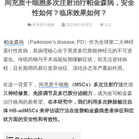
间充质干细胞多次注射治疗帕金森病，安全
性如何？临床效果如何？
间充质干细胞
2025年3月28日
611
帕金森病
（Parkinson’s disease, PD）作为全球第二大神经
退行性疾病，其病理核心在于黑质多巴胺能神经元的不可逆
退化。传统药物与手术虽能短期缓解症状，却无法逆转病
程，且长期用药易引发异动症、冻结步态等严重副作用。
在这一背景下，​
间充质干细胞
（MSCs）多次注射疗法
凭借
其
神经修复、免疫调节及多巴胺分泌能力
，成为改写帕金森
治疗格局的新希望。
在本研究中，我们利用多次静脉输注自
体 HB-adMSCs 来评估该疗法在改善帕金森病患者体征和症
状方面的安全性和有效性。