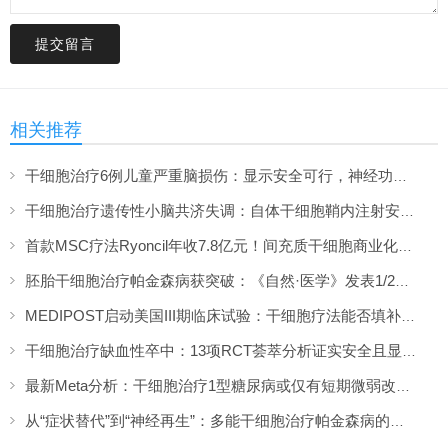
提交留言
相关推荐
干细胞治疗6例儿童严重脑损伤：显示安全可行，神经功能改善信号值得关注
干细胞治疗遗传性小脑共济失调：自体干细胞鞘内注射安全性与初步疗效解读
首款MSC疗法Ryoncil年收7.8亿元！间充质干细胞商业化里程碑深度解读
胚胎干细胞治疗帕金森病获突破：《自然·医学》发表1/2期临床12个月随访数据
MEDIPOST启动美国III期临床试验：干细胞疗法能否填补膝骨关节炎“治疗真空”？
干细胞治疗缺血性卒中：13项RCT荟萃分析证实安全且显著改善长期功能预后
最新Meta分析：干细胞治疗1型糖尿病或仅有短期微弱改善，难现持久临床获益
从“症状替代”到“神经再生”：多能干细胞治疗帕金森病的临床转化与未来展望