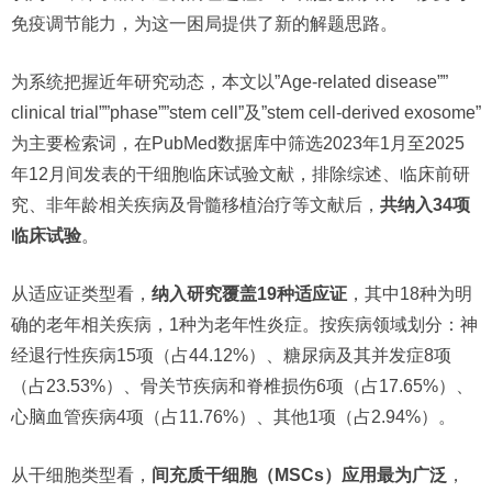
免疫调节能力，为这一困局提供了新的解题思路。
为系统把握近年研究动态，本文以”Age-related disease””
clinical trial””phase””stem cell”及”stem cell-derived exosome”
为主要检索词，在PubMed数据库中筛选2023年1月至2025
年12月间发表的干细胞临床试验文献，排除综述、临床前研
究、非年龄相关疾病及骨髓移植治疗等文献后，
共纳入34项
临床试验
。
从适应证类型看，
纳入研究覆盖19种适应证
，其中18种为明
确的老年相关疾病，1种为老年性炎症。按疾病领域划分：神
经退行性疾病15项（占44.12%）、糖尿病及其并发症8项
（占23.53%）、骨关节疾病和脊椎损伤6项（占17.65%）、
心脑血管疾病4项（占11.76%）、其他1项（占2.94%）。
从干细胞类型看，
间充质干细胞（MSCs）应用最为广泛
，