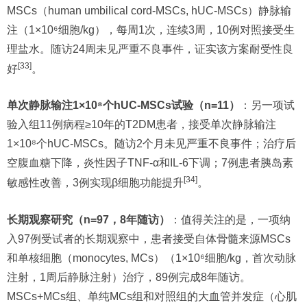
MSCs（human umbilical cord-MSCs, hUC-MSCs）静脉输
注（1×10⁶细胞/kg），每周1次，连续3周，10例对照接受生
理盐水。随访24周未见严重不良事件，证实该方案耐受性良
[33]
好
。
单次静脉输注1×10⁸个hUC-MSCs试验（n=11）
：另一项试
验入组11例病程≥10年的T2DM患者，接受单次静脉输注
1×10⁸个hUC-MSCs。随访2个月未见严重不良事件；治疗后
空腹血糖下降，炎性因子TNF-α和IL-6下调；7例患者胰岛素
[34]
敏感性改善，3例实现β细胞功能提升
。
长期观察研究（n=97，8年随访）
：值得关注的是，一项纳
入97例受试者的长期观察中，患者接受自体骨髓来源MSCs
和单核细胞（monocytes, MCs）（1×10⁶细胞/kg，首次动脉
注射，1周后静脉注射）治疗，89例完成8年随访。
MSCs+MCs组、单纯MCs组和对照组的大血管并发症（心肌