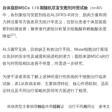
自体脂肪MSCs Ⅰ/Ⅱ期随机双盲安慰剂对照试验
（n=40）
中，各剂量组与安慰剂组在ALSFRS-R评分、肌肉力量和用
力肺活量等方面差异无统计学意义，仅部分患者个体层面观
察到轻微改善；脑脊液代谢组分析显示组氨酸和赖氨酸浓度
[27]
降低
。
ALS属罕见病，目前缺乏有效治疗手段。Muse细胞治疗展现
出良好的安全性及减缓疾病进程的潜力；脂肪来源MSCs的疗
效与对照组相比改善不明显，尚需进一步研究。
为便于读者系统了解上述神经退行性疾病的干细胞治疗临床
试验，表1从疾病名称、主要病理特征、核心作用机制、适应
证特点及不同治疗策略的异同等方面进行了梳理。
疾病类型
主要病理特征
核心作用机制
适应证
治疗不同点
相同点
参考文