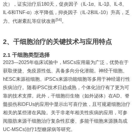
次），证实治疗后180天，促炎因子（IL-1α、IL-1β、IL-8、
IL-6和TNF-α）水平降低，抑炎因子（IL-2和IL-10）升高，乏
[54]
力、代谢紊乱等症状改善
。
2、干细胞治疗的关键技术与应用特点
2.1 干细胞类型选择
2023—2025年临床试验中，MSCs应用最为广泛，优势在于
获取便捷、免疫原性低、具备多向分化潜能。神经干细胞、
hESC来源祖细胞、iPSCs来源功能细胞等多用于神经退行性
疾病治疗。随着iPSC技术日趋成熟，个体化治疗有了更为可
靠的技术支撑。此外，干细胞衍生物（如外泌体）在AD、脊
髓损伤和DFUs的应用中显示出可喜疗效，且可规避细胞治疗
相关的某些潜在风险。关于非老年相关性疾病的应用，可参
阅脂肪来源干细胞治疗复杂性肛瘘、多能干细胞来源胰岛或
UC-MSCs治疗1型糖尿病等研究。