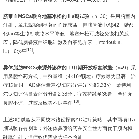
脐带血MSCs联合地塞米松的Ⅱa期试验
（n=36）采用脑室内
注射，虽未观察到显著的临床获益，但脑脊液中Aβ42、磷酸
化tau等生物标志物水平降低；地塞米松可减轻免疫相关反
应，降低脑脊液白细胞计数及白细胞介素（interleukin,
[12]
IL）-6水平
。
异体脂肪MSCs来源外泌体的Ⅰ/Ⅱ期开放标签试验
（n=9）采
用鼻腔给药方式，中剂量组（4×10⁸颗粒）疗效最为显著：治
疗12周时，AD评估量表-认知部分评分下降2.33分，蒙特利
尔认知评估量表评分升高2.38分，疗效持续至36周；全程无
[13]
鼻腔不适、过敏反应等不良事件
。
上述3项试验从不同技术路径探索AD治疗策略，其中两项Ⅱa
期试验各有侧重；外泌体鼻喷给药在安全性方面优于颅内和
静脉注射，但疗效仍需更大样本验证。