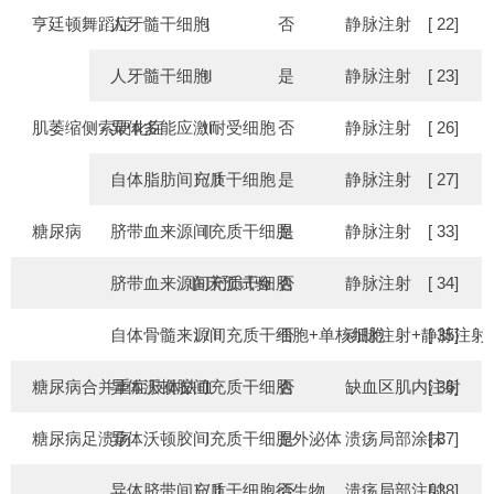
亨廷顿舞蹈症
人牙髓干细胞
Ⅰ
否
静脉注射
[ 22]
人牙髓干细胞
Ⅱ
是
静脉注射
[ 23]
肌萎缩侧索硬化症
异体多能应激耐受细胞
Ⅱ
否
静脉注射
[ 26]
自体脂肪间充质干细胞
Ⅰ/Ⅱ
是
静脉注射
[ 27]
糖尿病
脐带血来源间充质干细胞
Ⅱ
是
静脉注射
[ 33]
脐带血来源间充质干细胞
临床预试验
否
静脉注射
[ 34]
自体骨髓来源间充质干细胞+单核细胞
Ⅰ/Ⅱ
否
动脉注射+静脉注射
[ 35]
糖尿病合并重症肢体缺血
异体沃顿胶间充质干细胞
Ⅰ
否
缺血区肌内注射
[ 36]
糖尿病足溃疡
异体沃顿胶间充质干细胞外泌体
Ⅰ
是
溃疡局部涂抹
[ 37]
异体脐带间充质干细胞衍生物
Ⅰ/Ⅱ
否
溃疡局部注射
[ 38]