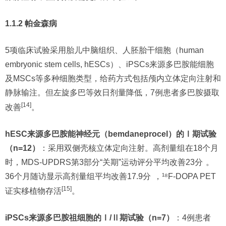
1.1.2 帕金森病
5项临床试验采用胎儿中脑组织、人胚胎干细胞（human
embryonic stem cells, hESCs）、iPSCs来源多巴胺能细胞
及MSCs等多种细胞类型，给药方式包括颅内立体定向注射和
静脉输注。但左旋多巴等效日剂量降低，7例患者多巴胺摄取
[14]
改善
。
hESC来源多巴胺能神经元（bemdaneprocel）的Ⅰ期试验
（n=12）
：采用双侧壳核立体定向注射。高剂量组在18个月
时，MDS-UPDRS第3部分“关期”运动评分平均改善23分
。
36个月随访显示高剂量组平均改善17.9分
，¹⁸F-DOPA PET
[15]
证实移植物存活
。
iPSCs来源多巴胺祖细胞的Ⅰ/Ⅱ期试验（n=7）
：4例患者