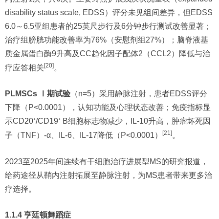
disability status scale, EDSS）评分未见组间差异，但EDSS
6.0～6.5亚组患者的25英尺步行及6分钟步行测试改善显著；
治疗组膀胱功能改善率为76%（安慰剂组27%）；脑脊液基
质金属蛋白酶9升高及CC趋化因子配体2（CCL2）降低与治
[20]
疗应答相关
。
PLMSCs Ⅰ期试验
（n=5）采用静脉注射，患者EDSS评分
下降（P<0.0001），认知功能及心理状态改善；免疫指标显
示CD20⁺/CD19⁺ B细胞标志物减少，IL-10升高，肿瘤坏死因
[21]
子（TNF）-α、IL-6、IL-17降低（P<0.0001）
。
2023至2025年间连续有干细胞治疗进展型MS的研究报道，
给药途径从鞘内注射拓展至静脉注射，为MS患者带来更多治
疗选择。
1.1.4 亨廷顿舞蹈症