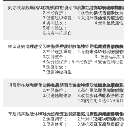
阿尔茨海默病（AD）
为脑内β淀粉样蛋白沉积、tau蛋白过度磷酸化，血
1.免疫调节；
轻度至中度AD，伴早期认知功能下
1.通过异体MSCs调节脑
1.以免疫调节和
[ 11， 1
2.神经保护；
2.联合药物（地塞米松）
2.优先靶向疾病
3.促进组织修复；
3.采用外泌体作为递送载
3.通过分泌活
4.协同抗炎；
4.无明显致瘤性
5.靶向递送；
6.抗炎与抗凋亡
帕金森病（PD）
病理改变为中脑黑质多巴胺能神经元大量丢失，多巴
1.细胞替代；
中度帕金森病，中脑黑质多巴胺能
1.神经元前体或高纯度多
1.均涉及多巴胺
[ 14， 
2.神经连接重建；
2.骨髓来源MSCs静脉输注
2.依赖旁分泌作
3.功能整合；
3. .改善运动功能
4.旁分泌保护；5.神经保护；
4.安全性均经临
6.免疫耐受；
7.促进神经再生
进展型多发性硬化（PMS）
脑和脊髓的慢性脱髓鞘、轴索损伤，膀胱功能异常，
1.免疫调节；
进展型多发性硬化，（EDSS 6.
1.神经前体细胞，更侧重
1.以免疫调节和
[ 19， 2
2.神经保护；
2.高剂量组可显著降低脑
2.鞘内/颅内注
3.促进髓鞘修复
3.改善步行功能和膀胱功
3.长期安全性，
4.鞘内注射直达CNS病灶
亨廷顿舞蹈症（HD）
纹状体神经元进行性丢失或萎缩，表现为舞蹈样动作
1.神经保护；
亨廷顿舞蹈症，舞蹈样动作、认知
1.采用牙髓干细胞（成体
1.神经营养和免
[ 22， 2
2.免疫调节；
2.针对HD的纹状体退行
2.靶向疾病特
3.促进修复；
3.随机双盲安慰剂对照设
3.安全性良好，