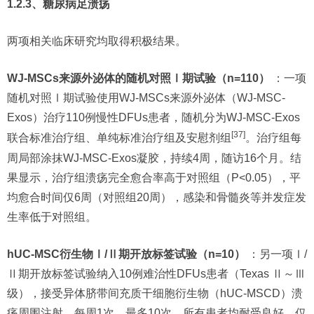
1.2.3、糖尿病足溃疡
两项相关临床研究均取得积极结果。
WJ-MSCs来源外泌体的随机对照Ⅰ期试验（n=110）
：一项
随机对照Ⅰ期试验使用WJ-MSCs来源外泌体（WJ-MSC-
Exos）治疗110例慢性DFUs患者，随机分为WJ-MSC-Exos
[37]
联合标准治疗组、单纯标准治疗组及安慰剂组
。治疗组每
周局部涂抹WJ-MSC-Exos凝胶，持续4周，随访16个月。结
果显示，治疗组溃疡完全愈合率高于对照组（P<0.05），平
均愈合时间仅6周（对照组20周），感染和骨髓炎等并发症发
生率低于对照组。
hUC-MSC衍生物Ⅰ/Ⅱ期开放标签试验（n=10）
：另一项Ⅰ/
Ⅱ期开放标签试验纳入10例难治性DFUs患者（Texas Ⅱ～Ⅲ
级），接受异体脐带间充质干细胞衍生物（hUC-MSCD）溃
疡周围注射，每周1次，最多10次。所有患者均耐受良好，仅