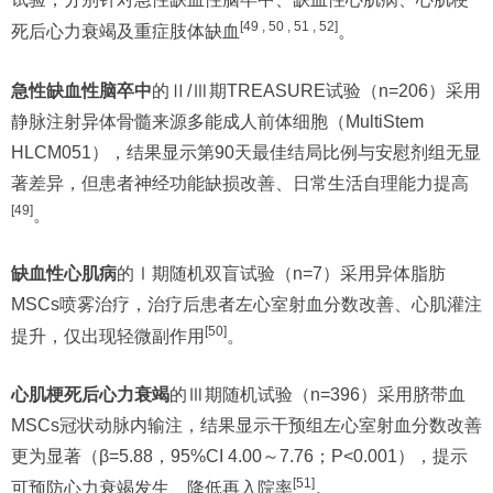
[49 , 50 , 51 , 52]
死后心力衰竭及重症肢体缺血
。
急性缺血性脑卒中
的Ⅱ/Ⅲ期TREASURE试验（n=206）采用
静脉注射异体骨髓来源多能成人前体细胞（MultiStem
HLCM051），结果显示第90天最佳结局比例与安慰剂组无显
著差异，但患者神经功能缺损改善、日常生活自理能力提高
[49]
。
缺血性心肌病
的Ⅰ期随机双盲试验（n=7）采用异体脂肪
MSCs喷雾治疗，治疗后患者左心室射血分数改善、心肌灌注
[50]
提升，仅出现轻微副作用
。
心肌梗死后心力衰竭
的Ⅲ期随机试验（n=396）采用脐带血
MSCs冠状动脉内输注，结果显示干预组左心室射血分数改善
更为显著（β=5.88，95%CI 4.00～7.76；P<0.001），提示
[51]
可预防心力衰竭发生、降低再入院率
。