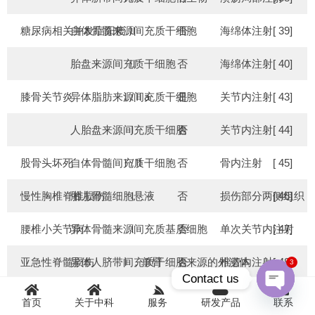
糖尿病相关并发症阳痿
自体骨髓来源间充质干细胞
Ⅱ
否
海绵体注射
[ 39]
胎盘来源间充质干细胞
Ⅱ
否
海绵体注射
[ 40]
膝骨关节炎
异体脂肪来源间充质干细胞
Ⅰ/Ⅱa
是
关节内注射
[ 43]
人胎盘来源间充质干细胞
Ⅰ
否
关节内注射
[ 44]
股骨头坏死
自体骨髓间充质干细胞
Ⅰ/Ⅱ
否
骨内注射
[ 45]
慢性胸椎脊椎损伤
胎儿骨髓细胞悬液
Ⅰ
否
损伤部分两侧组织
[ 46]
腰椎小关节病
异体骨髓来源间充质基质细胞
Ⅰ
否
单次关节内注射
[ 47]
亚急性脊髓损伤
异体人脐带间充质干细胞来源的外泌体
Ⅰ，单臂
否
椎管内注射
[ 48]
3
Contact us
急性缺血性脑卒中
多种异体骨髓衍生多功能成人前体细胞
Ⅱ/Ⅲ
是
静脉注射
[ 49]
首页
关于中科
服务
研发产品
联系
Open
chaty