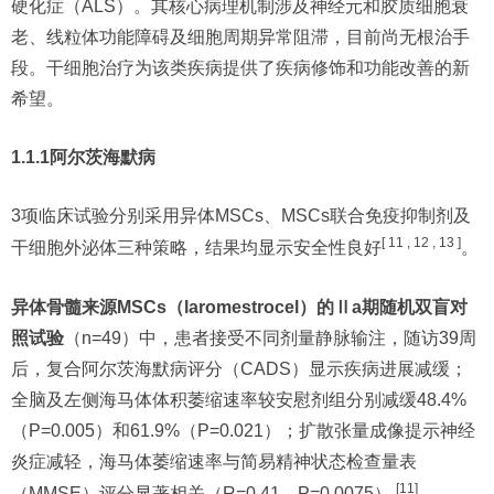
硬化症（ALS）。其核心病理机制涉及神经元和胶质细胞衰
老、线粒体功能障碍及细胞周期异常阻滞，目前尚无根治手
段。干细胞治疗为该类疾病提供了疾病修饰和功能改善的新
希望。
1.1.1阿尔茨海默病
3项临床试验分别采用异体MSCs、MSCs联合免疫抑制剂及
[ 11 , 12 , 13 ]
干细胞外泌体三种策略，结果均显示安全性良好
。
异体骨髓来源MSCs（laromestrocel）的Ⅱa期随机双盲对
照试验
（n=49）中，患者接受不同剂量静脉输注，随访39周
后，复合阿尔茨海默病评分（CADS）显示疾病进展减缓；
全脑及左侧海马体体积萎缩速率较安慰剂组分别减缓48.4%
（P=0.005）和61.9%（P=0.021）；扩散张量成像提示神经
炎症减轻，海马体萎缩速率与简易精神状态检查量表
[11]
（MMSE）评分显著相关（R=0.41，P=0.0075）
。