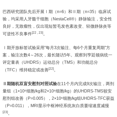
巴西研究团队先后开展Ⅰ期（n=6）和Ⅱ期（n=35）临床试
验，均采用人牙髓干细胞（NestaCell®）静脉输注，安全性
良好，无致瘤性，仅出现短暂毛发色素改变、轻微静脉炎等
[22 , 23]
可逆性不良事件
。
Ⅰ期开放标签试验采用”每月3次输注、每6个月重复周期”方
案，输注次数4～26次，最长随访5年。观察到亨廷顿病统一
评定量表（UHDRS）运动总分（TMS）和功能总分
[22]
（TFC）维持稳定或改善
。
Ⅱ期随机双盲安慰剂对照试验
在11个月内完成9次输注，两剂
量组（1×10⁶细胞/kg和2×10⁶细胞/kg）的UHDRS-TMS较安
慰剂组改善（P=0.005），2×10⁶细胞/kg组UHDRS-TFC获益
（P=0.011），MRI显示中枢神经系统灰白质萎缩速度减慢
[23]
。