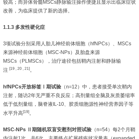
较高；而异体骨髓MSCs静脉输注操作便捷且显示出临床症状
改善，为临床提供了新的选择。
1.1.3 多发性硬化症
3项试验分别采用人胎儿神经前体细胞（hfNPCs）、MSCs
来源神经前体细胞（MSC-NPs）及胎盘来源
MSCs（PLMSCs），治疗途径包括鞘内注射和静脉输
[19 , 20 , 21]
注
。
hfNPCs开放标签Ⅰ期试验
（n=12）中，患者接受单次鞘内
注射，随访2年无严重不良反应；高剂量组全脑及灰质萎缩率
低于低剂量组，脑脊液IL-10、胶质细胞源性神经营养因子等
[19]
水平升高
。
MSC-NPs Ⅱ期随机双盲安慰剂对照试验
（n=54）每2个月鞘
内注射1次，共6次。主要终点扩展残疾状况量表（expanded