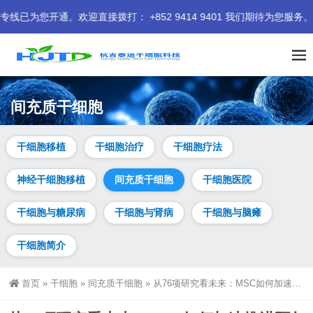
接拨打： +852 9414 9401 我们期待为您服务。
间充质干细胞
干细胞移植
干细胞治疗
干细胞疗法
神经干细胞移植
间充质干细胞
干细胞医院
干细胞与糖尿病
干细胞与肾病
干细胞与脑瘫
干细胞简介
首页
»
干细胞
»
间充质干细胞
»
从76项研究看未来：MSC如何加速推进阿尔茨海默病、帕金森病的临床转化