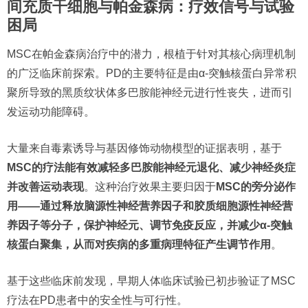
间充质干细胞与帕金森病：疗效信号与试验
困局
MSC在帕金森病治疗中的潜力，根植于针对其核心病理机制
的广泛临床前探索。PD的主要特征是由α-突触核蛋白异常积
聚所导致的黑质纹状体多巴胺能神经元进行性丧失，进而引
发运动功能障碍。
大量来自毒素诱导与基因修饰动物模型的证据表明，基于
MSC的疗法能有效减轻多巴胺能神经元退化、减少神经炎症
并改善运动表现
。这种治疗效果主要归因于
MSC的旁分泌作
用——通过释放脑源性神经营养因子和胶质细胞源性神经营
养因子等分子，保护神经元、调节免疫反应，并减少α-突触
核蛋白聚集，从而对疾病的多重病理特征产生调节作用
。
基于这些临床前发现，早期人体临床试验已初步验证了MSC
疗法在PD患者中的安全性与可行性。