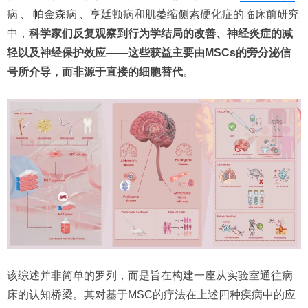
病
、
帕金森病
、亨廷顿病和肌萎缩侧索硬化症的临床前研究
中，
科学家们反复观察到行为学结局的改善、神经炎症的减
轻以及神经保护效应——这些获益主要由MSCs的旁分泌信
号所介导，而非源于直接的细胞替代
。
该综述并非简单的罗列，而是旨在构建一座从实验室通往病
床的认知桥梁。其对基于MSC的疗法在上述四种疾病中的应