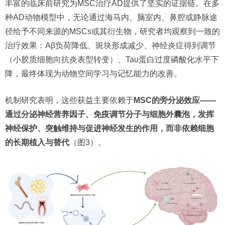
丰富的临床前研究为MSC治疗AD提供了坚实的证据链。在多
种AD动物模型中，无论通过海马内、脑室内、鼻腔或静脉途
径给予不同来源的MSCs或其衍生物，研究者均观察到一致的
治疗效果：Aβ负荷降低、斑块形成减少、神经炎症得到调节
（小胶质细胞向抗炎表型转变）、Tau蛋白过度磷酸化水平下
降，最终体现为动物空间学习与记忆能力的改善。
机制研究表明，这些获益主要依赖于
MSC的旁分泌效应——
通过分泌神经营养因子、免疫调节分子与细胞外囊泡，发挥
神经保护、突触维持与促进神经发生的作用，而非依赖细胞
的长期植入与替代
（图3）。