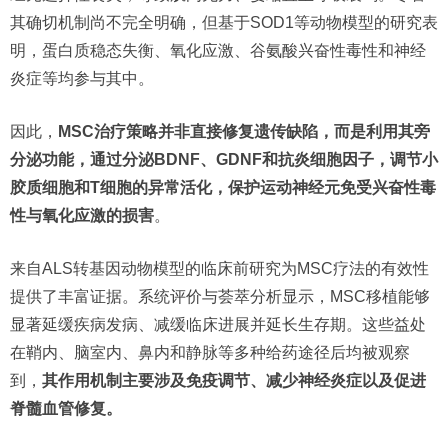
其确切机制尚不完全明确，但基于SOD1等动物模型的研究表
明，蛋白质稳态失衡、氧化应激、谷氨酸兴奋性毒性和神经
炎症等均参与其中。
因此，
MSC治疗策略并非直接修复遗传缺陷，而是利用其旁
分泌功能，通过分泌BDNF、GDNF和抗炎细胞因子，调节小
胶质细胞和T细胞的异常活化，保护运动神经元免受兴奋性毒
性与氧化应激的损害
。
来自ALS转基因动物模型的临床前研究为MSC疗法的有效性
提供了丰富证据。系统评价与荟萃分析显示，MSC移植能够
显著延缓疾病发病、减缓临床进展并延长生存期。这些益处
在鞘内、脑室内、鼻内和静脉等多种给药途径后均被观察
到，
其作用机制主要涉及免疫调节、减少神经炎症以及促进
脊髓血管修复。