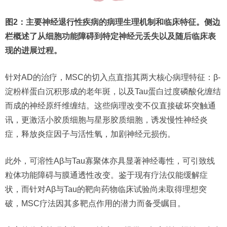
图2：主要神经退行性疾病的病理生理机制和临床特征。侧边
栏概述了从细胞功能障碍到特定神经元丢失以及随后临床表
现的进展过程。
针对AD的治疗，MSC的切入点直指其两大核心病理特征：β-
淀粉样蛋白沉积形成的老年斑，以及Tau蛋白过度磷酸化缠结
而成的神经原纤维缠结。这些病理改变不仅直接破坏突触通
讯，更激活小胶质细胞与星形胶质细胞，诱发慢性神经炎
症，释放炎症因子与活性氧，加剧神经元损伤。
此外，可溶性Aβ与Tau寡聚体亦具显著神经毒性，可引致线
粒体功能障碍与膜通透性改变。鉴于现有疗法仅能缓解症
状，而针对Aβ与Tau的靶向药物临床试验尚未取得理想突
破，MSC疗法因其多靶点作用的潜力而备受瞩目。