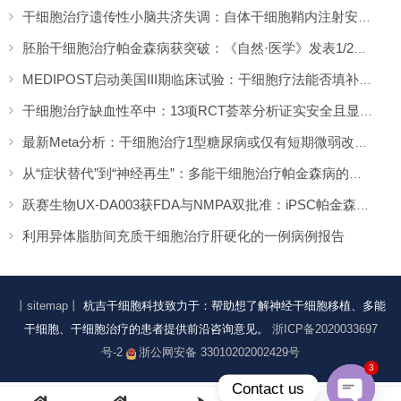
干细胞治疗遗传性小脑共济失调：自体干细胞鞘内注射安全性与初步疗效解读
胚胎干细胞治疗帕金森病获突破：《自然·医学》发表1/2期临床12个月随访数据
MEDIPOST启动美国III期临床试验：干细胞疗法能否填补膝骨关节炎“治疗真空”？
干细胞治疗缺血性卒中：13项RCT荟萃分析证实安全且显著改善长期功能预后
最新Meta分析：干细胞治疗1型糖尿病或仅有短期微弱改善，难现持久临床获益
从“症状替代”到“神经再生”：多能干细胞治疗帕金森病的临床转化与未来展望
跃赛生物UX-DA003获FDA与NMPA双批准：iPSC帕金森病疗法中美同步临床
利用异体脂肪间充质干细胞治疗肝硬化的一例病例报告
丨sitemap丨
杭吉干细胞科技致力于：帮助想了解神经干细胞移植、多能
干细胞、干细胞治疗的患者提供前沿咨询意见。
浙ICP备2020033697
号-2
浙公网安备 33010202002429号
3
Contact us