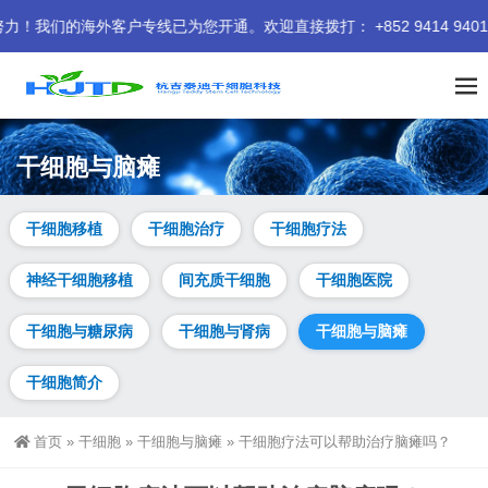
海外客户专线已为您开通。欢迎直接拨打： +852 9414 9401 我
干细胞与脑瘫
干细胞移植
干细胞治疗
干细胞疗法
神经干细胞移植
间充质干细胞
干细胞医院
干细胞与糖尿病
干细胞与肾病
干细胞与脑瘫
干细胞简介
首页
»
干细胞
»
干细胞与脑瘫
»
干细胞疗法可以帮助治疗脑瘫吗？