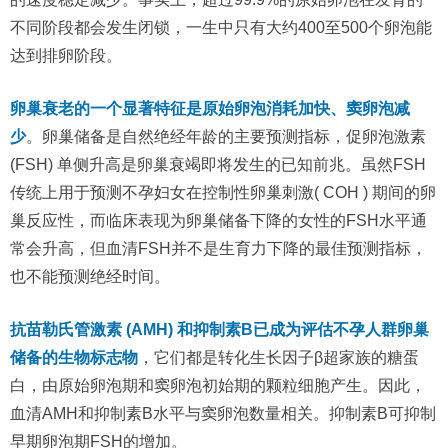
不同阶段都会发生闭锁，一生中只有大约400至500个卵泡能
达到排卵阶段。
卵巢衰老的一个显著特征是原始卵泡消耗加快、窦卵泡减
少
。卵巢储备是自然绝经年龄的主要预测指标，促卵泡激素
(FSH) 单侧升高是卵巢衰竭即将发生的已知前兆。虽然FSH
传统上用于预测不孕妇女在控制性卵巢刺激( COH ) 期间的卵
巢反应性，而临床表现为卵巢储备下降的女性的FSH水平通
常会升高，但血清FSH并不是生育力下降的最佳预测指标，
也不能预测绝经时间。
抗苗勒氏管激素 (AMH) 和抑制素B已成为评估不孕人群卵巢
储备的生物标志物
，它们都是转化生长因子β超家族的糖蛋
白，由原始卵泡期和窦卵泡初始期的颗粒细胞产生。因此，
血清AMH和抑制素B水平与窦卵泡数量相关。抑制素B可抑制
早期卵泡期FSH的增加。