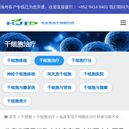
开通。欢迎直接拨打： +852 9414 9401 我们期待为您服务。
干细胞治疗
干细胞移植
干细胞治疗
干细胞疗法
神经干细胞移植
间充质干细胞
干细胞医院
干细胞与糖尿病
干细胞与肾病
干细胞与脑瘫
干细胞简介
首页
»
干细胞
»
干细胞治疗
»
临床发现干细胞在治疗卵巢功能不全与不孕症中潜力十足