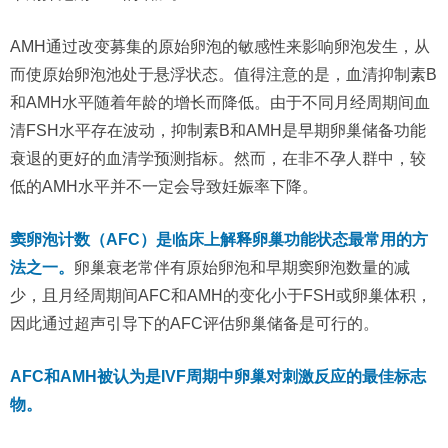
AMH通过改变募集的原始卵泡的敏感性来影响卵泡发生，从
而使原始卵泡池处于悬浮状态。值得注意的是，血清抑制素B
和AMH水平随着年龄的增长而降低。由于不同月经周期间血
清FSH水平存在波动，抑制素B和AMH是早期卵巢储备功能
衰退的更好的血清学预测指标。然而，在非不孕人群中，较
低的AMH水平并不一定会导致妊娠率下降。
窦卵泡计数（AFC）是临床上解释卵巢功能状态最常用的方
法之一。
卵巢衰老常伴有原始卵泡和早期窦卵泡数量的减
少，且月经周期间AFC和AMH的变化小于FSH或卵巢体积，
因此通过超声引导下的AFC评估卵巢储备是可行的。
AFC和AMH被认为是IVF周期中卵巢对刺激反应的最佳标志
物。