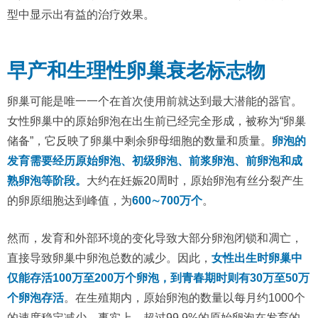
型中显示出有益的治疗效果。
早产和生理性卵巢衰老标志物
卵巢可能是唯一一个在首次使用前就达到最大潜能的器官。
女性卵巢中的原始卵泡在出生前已经完全形成，被称为“卵巢
储备”，它反映了卵巢中剩余卵母细胞的数量和质量。
卵泡的
发育需要经历原始卵泡、初级卵泡、前浆卵泡、前卵泡和成
熟卵泡等阶段。
大约在妊娠20周时，原始卵泡有丝分裂产生
的卵原细胞达到峰值，为
600∼700万个
。
然而，发育和外部环境的变化导致大部分卵泡闭锁和凋亡，
直接导致卵巢中卵泡总数的减少。因此，
女性出生时卵巢中
仅能存活100万至200万个卵泡，到青春期时则有30万至50万
个卵泡存活
。在生殖期内，原始卵泡的数量以每月约1000个
的速度稳定减少。事实上，超过99.9%的原始卵泡在发育的