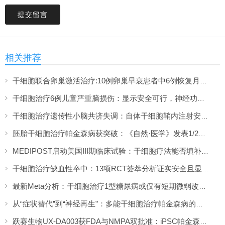
提交留言
相关推荐
干细胞联合卵巢激活治疗:10例卵巢早衰患者中6例恢复月经,一年随访证实安全
干细胞治疗6例儿童严重脑损伤：显示安全可行，神经功能改善信号值得关注
干细胞治疗遗传性小脑共济失调：自体干细胞鞘内注射安全性与初步疗效解读
胚胎干细胞治疗帕金森病获突破：《自然·医学》发表1/2期临床12个月随访数据
MEDIPOST启动美国III期临床试验：干细胞疗法能否填补膝骨关节炎“治疗真空”？
干细胞治疗缺血性卒中：13项RCT荟萃分析证实安全且显著改善长期功能预后
最新Meta分析：干细胞治疗1型糖尿病或仅有短期微弱改善，难现持久临床获益
从“症状替代”到“神经再生”：多能干细胞治疗帕金森病的临床转化与未来展望
跃赛生物UX-DA003获FDA与NMPA双批准：iPSC帕金森病疗法中美同步临床