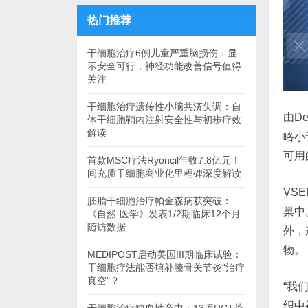
热门推荐
干细胞治疗6例儿童严重脑损伤：显
示安全可行，神经功能改善信号值得
关注
干细胞治疗遗传性小脑共济失调：自
由D
体干细胞鞘内注射安全性与初步疗效
解读
略小
可用
首款MSC疗法Ryoncil年收7.8亿元！
间充质干细胞商业化里程碑深度解读
VS
胚胎干细胞治疗帕金森病获突破：
巢中
《自然·医学》发表1/2期临床12个月
随访数据
外，
物。
MEDIPOST启动美国III期临床试验：
干细胞疗法能否填补膝骨关节炎“治疗
真空”？
“我
织中