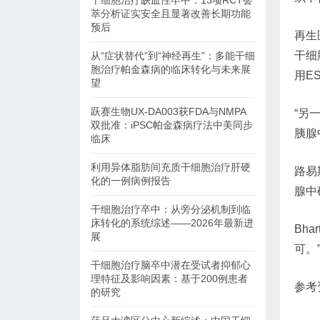
干细胞治疗缺血性卒中：13项RCT荟
萃分析证实安全且显著改善长期功能
预后
再生
干细
从“症状替代”到“神经再生”：多能干细
胞治疗帕金森病的临床转化与未来展
用E
望
跃赛生物UX-DA003获FDA与NMPA
“另
双批准：iPSC帕金森病疗法中美同步
胰腺
临床
利用异体脂肪间充质干细胞治疗肝硬
路易
化的一例病例报告
腺中
干细胞治疗卒中：从旁分泌机制到临
床转化的系统综述——2026年最新进
Bh
展
可。
干细胞治疗脑卒中潜在受试者抑郁心
理特征及影响因素：基于200例患者
参考
的研究