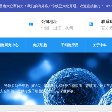
众而努力！我们的海外客户专线已为您开通。欢迎直接拨打： +852 94
公司地址
联系
中国，浙江，杭州
官方热线
细胞研究中心
免疫细胞
干细胞应用
关于中科
）、诱导多能干细胞（iPSC）等多元技术路径在糖尿病、肾脏病、骨关
安全评估，提供专业干细胞治疗资讯与深度解读。