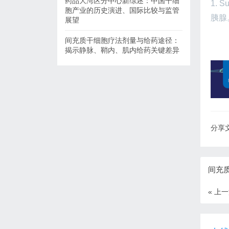
药品大湾区分中心新综述：中国干细
1.
胞产业的历史演进、国际比较与监管
胰腺。S
展望
间充质干细胞疗法剂量与给药途径：
揭示静脉、鞘内、肌内给药关键差异
分享文
间充
« 上