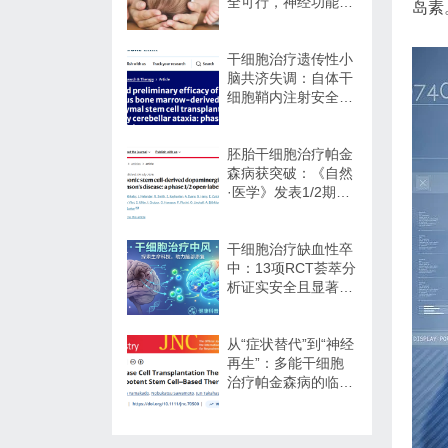
全可行，神经功能改
岛素
善信号值得关注
干细胞治疗遗传性小
脑共济失调：自体干
细胞鞘内注射安全性
与初步疗效解读
胚胎干细胞治疗帕金
森病获突破：《自然
·医学》发表1/2期临
床12个月随访数据
干细胞治疗缺血性卒
中：13项RCT荟萃分
析证实安全且显著改
善长期功能预后
从“症状替代”到“神经
再生”：多能干细胞
治疗帕金森病的临床
转化与未来展望