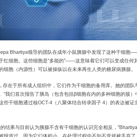
eepa Bhartiya领导的团队在成年小鼠胰腺中发现了这种干细胞
于红细胞。这些细胞是“多能的”——这意味着它们可以变成任何
的细胞（内源性）可以被操纵以在未来再生人类的糖尿病胰腺。
EL​​ 存在于所有成人组织中，它们作为干细胞的备用库。她的团
。“我们首次报告了胰岛（包含包括β细胞在内的多种细胞的簇）中
这些干细胞通过核OCT-4（八聚体结合转录因子 4）的表达被
们的结果与目前认为胰腺不含有干细胞的认识完全相反，”Bharti
被报道过，因为它们体积小，在处理过程中不知不觉就被丢弃了