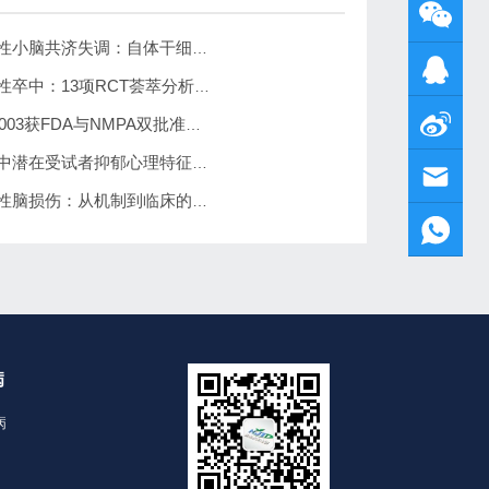
干细胞治疗遗传性小脑共济失调：自体干细胞鞘内注射安全性与初步疗效解读
干细胞治疗缺血性卒中：13项RCT荟萃分析证实安全且显著改善长期功能预后
跃赛生物UX-DA003获FDA与NMPA双批准：iPSC帕金森病疗法中美同步临床
干细胞治疗脑卒中潜在受试者抑郁心理特征及影响因素：基于200例患者的研究
干细胞治疗创伤性脑损伤：从机制到临床的转化框架——2026年系统综述
病
病