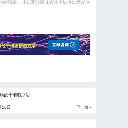
链脲佐菌素得到增强，并在部分胰腺切除术后再生糖尿病
x
病的干细胞疗法
月26日
下一篇 »