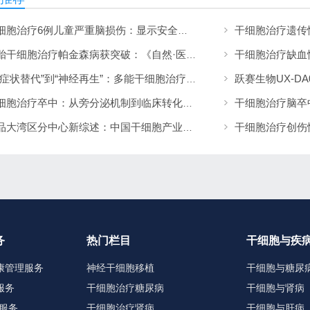
干细胞治疗6例儿童严重脑损伤：显示安全可行，神经功能改善信号值得关注
胚胎干细胞治疗帕金森病获突破：《自然·医学》发表1/2期临床12个月随访数据
从“症状替代”到“神经再生”：多能干细胞治疗帕金森病的临床转化与未来展望
干细胞治疗卒中：从旁分泌机制到临床转化的系统综述——2026年最新进展
药品大湾区分中心新综述：中国干细胞产业的历史演进、国际比较与监管展望
务
热门栏目
干细胞与疾
康管理服务
神经干细胞移植
干细胞与糖尿
服务
干细胞治疗糖尿病
干细胞与肾病
服务
干细胞治疗肾病
干细胞与肝病