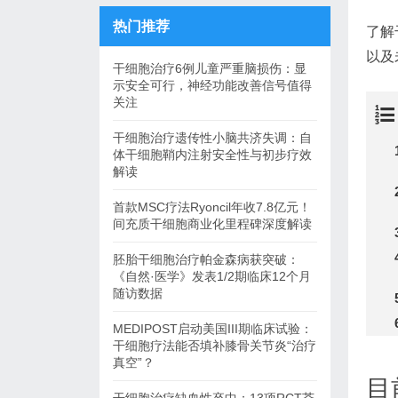
热门推荐
了解
以及
干细胞治疗6例儿童严重脑损伤：显
示安全可行，神经功能改善信号值得
关注
干细胞治疗遗传性小脑共济失调：自
体干细胞鞘内注射安全性与初步疗效
解读
首款MSC疗法Ryoncil年收7.8亿元！
间充质干细胞商业化里程碑深度解读
胚胎干细胞治疗帕金森病获突破：
《自然·医学》发表1/2期临床12个月
随访数据
MEDIPOST启动美国III期临床试验：
干细胞疗法能否填补膝骨关节炎“治疗
真空”？
目