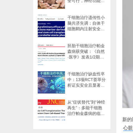
全可行，神经功能改
善信号值得关注
干细胞治疗遗传性小
脑共济失调：自体干
细胞鞘内注射安全性
与初步疗效解读
胚胎干细胞治疗帕金
森病获突破：《自然
·医学》发表1/2期临
床12个月随访数据
干细胞治疗缺血性卒
中：13项RCT荟萃分
析证实安全且显著改
善长期功能预后
从“症状替代”到“神经
再生”：多能干细胞
治疗帕金森病的临床
转化与未来展望
新的
心脏