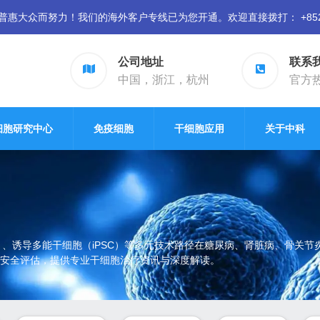
众而努力！我们的海外客户专线已为您开通。欢迎直接拨打： +852 94
公司地址
联系
中国，浙江，杭州
官方热线
细胞研究中心
免疫细胞
干细胞应用
关于中科
）、诱导多能干细胞（iPSC）等多元技术路径在糖尿病、肾脏病、骨关
安全评估，提供专业干细胞治疗资讯与深度解读。