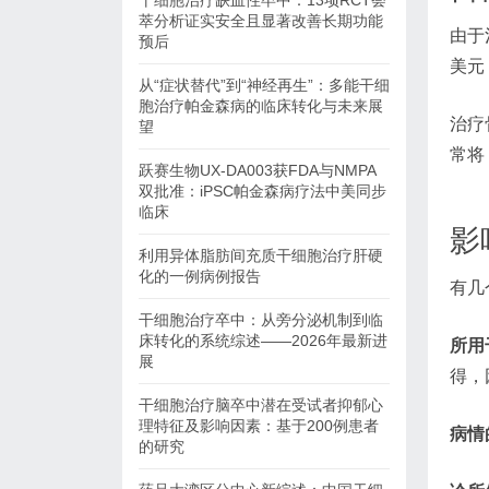
干细胞治疗缺血性卒中：13项RCT荟
萃分析证实安全且显著改善长期功能
由于
预后
美元
从“症状替代”到“神经再生”：多能干细
胞治疗帕金森病的临床转化与未来展
治疗
望
常将
跃赛生物UX-DA003获FDA与NMPA
双批准：iPSC帕金森病疗法中美同步
临床
影
利用异体脂肪间充质干细胞治疗肝硬
化的一例病例报告
有几
干细胞治疗卒中：从旁分泌机制到临
床转化的系统综述——2026年最新进
所用
展
得，
干细胞治疗脑卒中潜在受试者抑郁心
理特征及影响因素：基于200例患者
病情
的研究