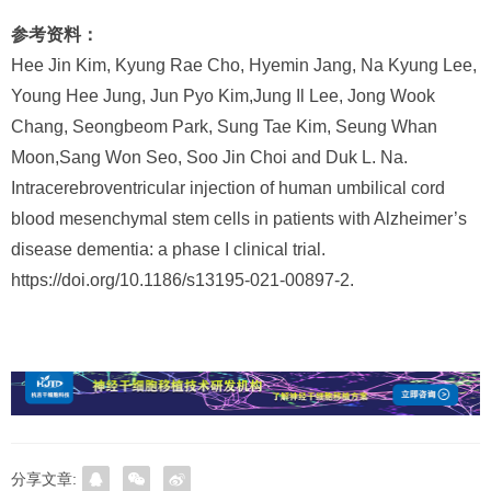
参考资料：
Hee Jin Kim, Kyung Rae Cho, Hyemin Jang, Na Kyung Lee,
Young Hee Jung, Jun Pyo Kim,Jung Il Lee, Jong Wook
Chang, Seongbeom Park, Sung Tae Kim, Seung Whan
Moon,Sang Won Seo, Soo Jin Choi and Duk L. Na.
Intracerebroventricular injection of human umbilical cord
blood mesenchymal stem cells in patients with Alzheimer’s
disease dementia: a phase I clinical trial.
https://doi.org/10.1186/s13195-021-00897-2.
分享文章: