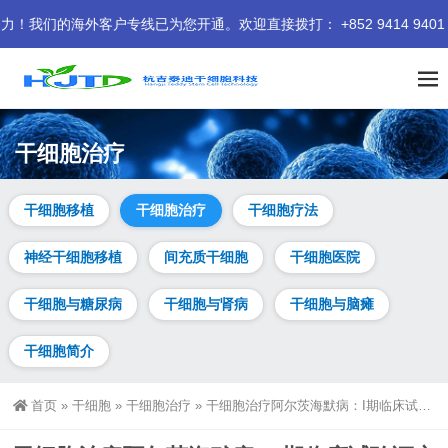
外客户专线已为您开通。欢迎直接拨打： +852 9414 9401 我们
干细胞治疗
干细胞移植
干细胞治疗
干细胞疗法
神经干细胞移植
间充质干细胞
干细胞医院
干细胞与糖尿病
干细胞与肾病
干细胞与脑瘫
干细胞简介
首页
»
干细胞
»
干细胞治疗
»
干细胞治疗阿尔茨海默病：I期临床试验证实其安全性与良好耐受性 | 最新进展