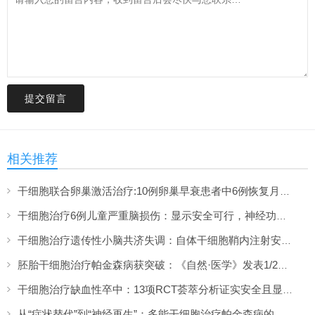
提交留言
相关推荐
干细胞联合卵巢激活治疗:10例卵巢早衰患者中6例恢复月经,一年随访证实安全
干细胞治疗6例儿童严重脑损伤：显示安全可行，神经功能改善信号值得关注
干细胞治疗遗传性小脑共济失调：自体干细胞鞘内注射安全性与初步疗效解读
胚胎干细胞治疗帕金森病获突破：《自然·医学》发表1/2期临床12个月随访数据
干细胞治疗缺血性卒中：13项RCT荟萃分析证实安全且显著改善长期功能预后
从“症状替代”到“神经再生”：多能干细胞治疗帕金森病的临床转化与未来展望