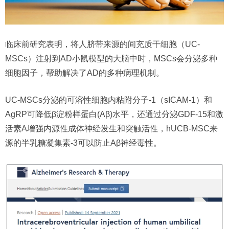
临床前研究表明，将人脐带来源的间充质干细胞（UC-
MSCs）注射到AD小鼠模型的大脑中时，MSCs会分泌多种
细胞因子，帮助解决了AD的多种病理机制。
UC-MSCs分泌的可溶性细胞内粘附分子-1（sICAM-1）和
AgRP可降低β淀粉样蛋白(Aβ)水平，还通过分泌GDF-15和激
活素A增强内源性成体神经发生和突触活性，hUCB-MSC来
源的半乳糖凝集素-3可以防止Aβ神经毒性。