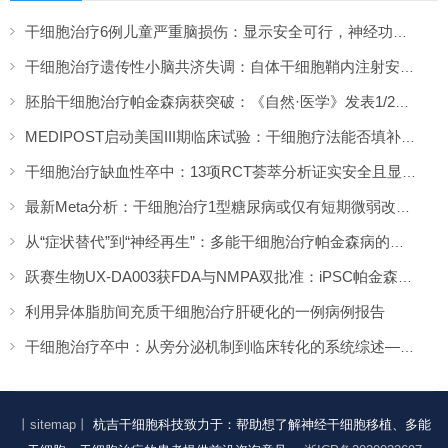
干细胞治疗6例儿童严重脑损伤：显示安全可行，神经功能改善信号值得关注
干细胞治疗遗传性小脑共济失调：自体干细胞鞘内注射安全性与初步疗效解读
胚胎干细胞治疗帕金森病获突破：《自然·医学》发表1/2期临床12个月随访数据
MEDIPOST启动美国III期临床试验：干细胞疗法能否填补膝骨关节炎“治疗真空”？
干细胞治疗缺血性卒中：13项RCT荟萃分析证实安全且显著改善长期功能预后
最新Meta分析：干细胞治疗1型糖尿病或仅有短期微弱改善，难现持久临床获益
从“症状替代”到“神经再生”：多能干细胞治疗帕金森病的临床转化与未来展望
跃赛生物UX-DA003获FDA与NMPA双批准：iPSC帕金森病疗法中美同步临床
利用异体脂肪间充质干细胞治疗肝硬化的一例病例报告
干细胞治疗卒中：从旁分泌机制到临床转化的系统综述——2026年最新进展
丨sitemap丨
杭吉干细胞科技致力于：帮助想了解神经干细胞移植、多能