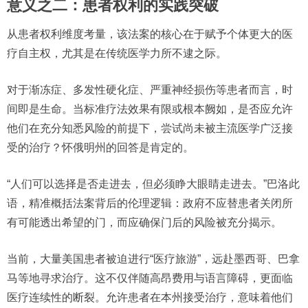
意义之二：患者权利的实践突破
从患者权利维度考量，该法案的核心在于赋予个体更大的医
疗自主权，尤其是在传统医学力所不逮之际。
对于渐冻症、多发性硬化症、严重神经损伤等患者而言，时
间即是生命。当标准疗法效果有限或根本阙如，是否应允许
他们在充分知悉风险的前提下，尝试尚未被主流医学广泛接
受的治疗？怀俄明州的回答是肯定的。
“人们可以选择是否走进去，但必须睁大眼睛走进去。”巴洛此
语，精准概括法案背后的伦理逻辑：政府不应替患者关闭所
有可能透出希望的门，而应确保门后的风险被充分揭示。
当前，大量美国患者被迫进行“医疗旅游”，远赴墨西哥、巴拿
马等地寻求治疗。这不仅伴随高昂费用与语言障碍，更面临
医疗连续性的断裂。允许患者在本州接受治疗，意味着他们