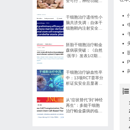
全可行，神经功能改
善信号值得关注
干细胞治疗遗传性小
脑共济失调：自体干
细胞鞘内注射安全性
与初步疗效解读
胚胎干细胞治疗帕金
森病获突破：《自然
·医学》发表1/2期临
床12个月随访数据
干细胞治疗缺血性卒
中：13项RCT荟萃分
析证实安全且显著改
善长期功能预后
从“症状替代”到“神经
再生”：多能干细胞
治疗帕金森病的临床
转化与未来展望