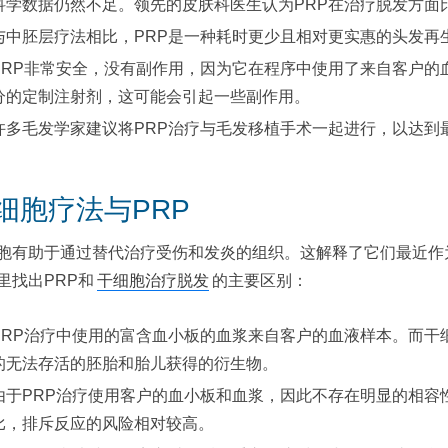
科学数据仍然不足。领先的皮肤科医生认为PRP在治疗脱发方面
与中胚层疗法相比，PRP是一种耗时更少且相对更实惠的头发再
PRP非常安全，没有副作用，因为它在程序中使用了来自客户的
分的定制注射剂，这可能会引起一些副作用。
许多毛发学家建议将PRP治疗与毛发移植手术一起进行，以达到
细胞疗法与PRP
胞有助于通过替代治疗受伤和发炎的组织。这解释了它们最近作
里找出PRP和
干细胞治疗脱发
的主要区别：
PRP治疗中使用的富含血小板的血浆来自客户的血液样本。而干
的无法存活的胚胎和胎儿获得的衍生物。
由于PRP治疗使用客户的血小板和血浆，因此不存在明显的相容
比，排斥反应的风险相对较高。