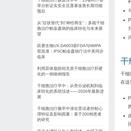
干细胞治疗缺血性卒中：13项RCT荟
萃分析证实安全且显著改善长期功能
预后
从“症状替代”到“神经再生”：多能干细
胞治疗帕金森病的临床转化与未来展
望
跃赛生物UX-DA003获FDA与NMPA
双批准：iPSC帕金森病疗法中美同步
临床
干
利用异体脂肪间充质干细胞治疗肝硬
干细
化的一例病例报告
在这
干细胞治疗卒中：从旁分泌机制到临
床转化的系统综述——2026年最新进
展
干细胞治疗脑卒中潜在受试者抑郁心
理特征及影响因素：基于200例患者
的研究