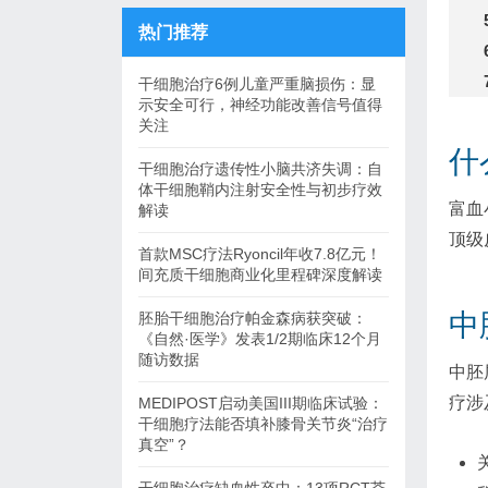
热门推荐
干细胞治疗6例儿童严重脑损伤：显
示安全可行，神经功能改善信号值得
关注
什
干细胞治疗遗传性小脑共济失调：自
体干细胞鞘内注射安全性与初步疗效
富血
解读
顶级
首款MSC疗法Ryoncil年收7.8亿元！
间充质干细胞商业化里程碑深度解读
中
胚胎干细胞治疗帕金森病获突破：
《自然·医学》发表1/2期临床12个月
随访数据
中胚
疗涉
MEDIPOST启动美国III期临床试验：
干细胞疗法能否填补膝骨关节炎“治疗
真空”？