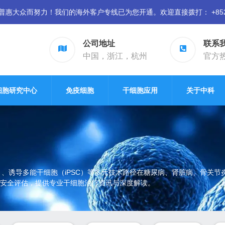
众而努力！我们的海外客户专线已为您开通。欢迎直接拨打： +852 94
公司地址
联系
中国，浙江，杭州
官方热线
细胞研究中心
免疫细胞
干细胞应用
关于中科
）、诱导多能干细胞（iPSC）等多元技术路径在糖尿病、肾脏病、骨关
安全评估，提供专业干细胞治疗资讯与深度解读。