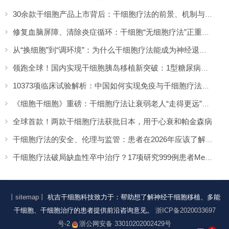
30余款干细胞产品上市背后：干细胞疗法的前景、机制与进展脉络（上）
修复血脑屏障、清除炎症循环：干细胞“无细胞疗法”正重新定义大脑抗衰方案
从“换细胞”到“调环境”：为什么干细胞疗法能成为神经退行性疾病的克星？
领跑全球！国内实现干细胞胰岛移植新突破：1型糖尿病治愈迈出关键一步
10373项临床试验解析：中国如何实现免疫与干细胞疗法的双轮驱动
《细胞干细胞》重磅：干细胞疗法让衰弱老人“走得更远”，63米突破背后的证据
全球首款！两款干细胞疗法获批日本，用于心衰和帕金森病
干细胞疗法的安全、伦理与监管：患者在2026年应该了解什么
干细胞疗法破局缺血性卒中治疗？17项研究999例患者Meta分析给出肯定答案
丨sitemap丨
杭吉干细胞科技致力于：帮助想了解神经干细胞移植、多能
干细胞、干细胞治疗的患者提供前沿咨询意见。
浙ICP备2020033697
号-2
浙公网安备 33010202002429号