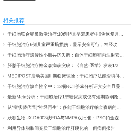
相关推荐
干细胞联合卵巢激活治疗:10例卵巢早衰患者中6例恢复月经,一年随访证实安全
干细胞治疗6例儿童严重脑损伤：显示安全可行，神经功能改善信号值得关注
干细胞治疗遗传性小脑共济失调：自体干细胞鞘内注射安全性与初步疗效解读
胚胎干细胞治疗帕金森病获突破：《自然·医学》发表1/2期临床12个月随访数据
MEDIPOST启动美国III期临床试验：干细胞疗法能否填补膝骨关节炎“治疗真空”？
干细胞治疗缺血性卒中：13项RCT荟萃分析证实安全且显著改善长期功能预后
最新Meta分析：干细胞治疗1型糖尿病或仅有短期微弱改善，难现持久临床获益
从“症状替代”到“神经再生”：多能干细胞治疗帕金森病的临床转化与未来展望
跃赛生物UX-DA003获FDA与NMPA双批准：iPSC帕金森病疗法中美同步临床
利用异体脂肪间充质干细胞治疗肝硬化的一例病例报告