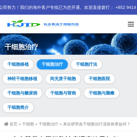
！我们的海外客户专线已为您开通。欢迎直接拨打： +852 9414 94
干细胞治疗
干细胞移植
干细胞治疗
干细胞疗法
神经干细胞移植
间充质干细胞
干细胞医院
干细胞与糖尿病
干细胞与肾病
干细胞与脑瘫
干细胞简介
首页
»
干细胞
»
干细胞治疗
»
来自脐带血干细胞治疗湿疹效果如何？