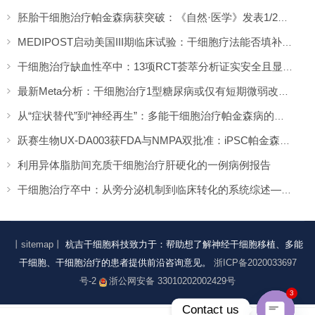
胚胎干细胞治疗帕金森病获突破：《自然·医学》发表1/2期临床12个月随访数据
MEDIPOST启动美国III期临床试验：干细胞疗法能否填补膝骨关节炎“治疗真空”？
干细胞治疗缺血性卒中：13项RCT荟萃分析证实安全且显著改善长期功能预后
最新Meta分析：干细胞治疗1型糖尿病或仅有短期微弱改善，难现持久临床获益
从“症状替代”到“神经再生”：多能干细胞治疗帕金森病的临床转化与未来展望
跃赛生物UX-DA003获FDA与NMPA双批准：iPSC帕金森病疗法中美同步临床
利用异体脂肪间充质干细胞治疗肝硬化的一例病例报告
干细胞治疗卒中：从旁分泌机制到临床转化的系统综述——2026年最新进展
丨sitemap丨
杭吉干细胞科技致力于：帮助想了解神经干细胞移植、多能
干细胞、干细胞治疗的患者提供前沿咨询意见。
浙ICP备2020033697
号-2
浙公网安备 33010202002429号
3
Contact us