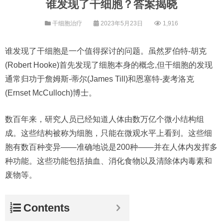
谁发现了干细胞？答案揭晓
干细胞治疗
2023年5月23日
1,916
谁发现了干细胞是一个值得探讨的问题。虽然罗伯特-胡克
(Robert Hooke)首先发现了细胞本身的概念,但干细胞的发现
通常归功于詹姆斯-蒂尔(James Till)和恩塞特-麦考洛克
(Ernset McCulloch)博士。
数百年来，研究人员已经知道人体由数万亿个微小结构组
成。这些结构被称为细胞，只能在微观水平上看到。这些细
胞有数百种变异——准确地说是200种——并在人体内发挥多
种功能。这些功能包括抽血、消化食物以及清除体内毒素和
废物等。
Contents