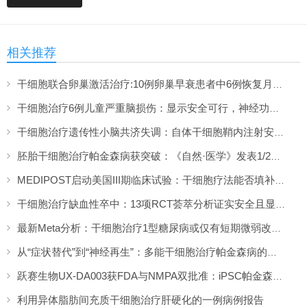
相关推荐
干细胞联合卵巢激活治疗:10例卵巢早衰患者中6例恢复月经,一年随访证实安全
干细胞治疗6例儿童严重脑损伤：显示安全可行，神经功能改善信号值得关注
干细胞治疗遗传性小脑共济失调：自体干细胞鞘内注射安全性与初步疗效解读
胚胎干细胞治疗帕金森病获突破：《自然·医学》发表1/2期临床12个月随访数据
MEDIPOST启动美国III期临床试验：干细胞疗法能否填补膝骨关节炎“治疗真空”？
干细胞治疗缺血性卒中：13项RCT荟萃分析证实安全且显著改善长期功能预后
最新Meta分析：干细胞治疗1型糖尿病或仅有短期微弱改善，难现持久临床获益
从“症状替代”到“神经再生”：多能干细胞治疗帕金森病的临床转化与未来展望
跃赛生物UX-DA003获FDA与NMPA双批准：iPSC帕金森病疗法中美同步临床
利用异体脂肪间充质干细胞治疗肝硬化的一例病例报告