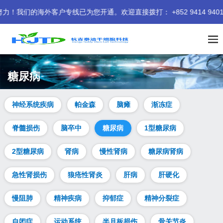
的海外客户专线已为您开通。欢迎直接拨打： +852 9414 9401 
糖尿病
神经系统疾病
帕金森
脑瘫
渐冻症
脊髓损伤
脑卒中
糖尿病
1型糖尿病
2型糖尿病
肾病
慢性肾病
糖尿病肾病
急性肾损伤
狼疮性肾炎
肝病
肝硬化
慢阻肺
精神疾病
抑郁症
精神分裂症
自闭症
运动系统
半月板损伤
骨关节炎