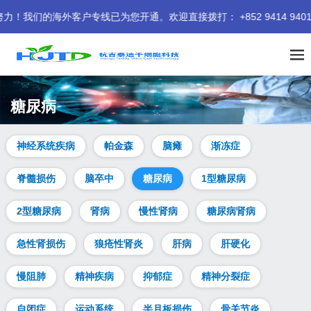
海外客户专线已为您开通。欢迎直接拨打： +852 9414 9401 
糖尿病
神经系统疾病
帕金森
脑瘫
渐冻症
脊髓损伤
脑卒中
糖尿病
1型糖尿病
2型糖尿病
肾病
慢性肾病
糖尿病肾病
急性肾损伤
狼疮性肾炎
肝病
肝硬化
慢阻肺
精神疾病
抑郁症
精神分裂症
自闭症
运动系统
半月板损伤
骨关节炎