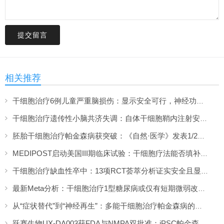
提交留言
相关推荐
干细胞治疗6例儿童严重脑损伤：显示安全可行，神经功能改善信号值得关注
干细胞治疗遗传性小脑共济失调：自体干细胞鞘内注射安全性与初步疗效解读
胚胎干细胞治疗帕金森病获突破：《自然·医学》发表1/2期临床12个月随访数据
MEDIPOST启动美国III期临床试验：干细胞疗法能否填补膝骨关节炎“治疗真空”？
干细胞治疗缺血性卒中：13项RCT荟萃分析证实安全且显著改善长期功能预后
最新Meta分析：干细胞治疗1型糖尿病或仅有短期微弱改善，难现持久临床获益
从“症状替代”到“神经再生”：多能干细胞治疗帕金森病的临床转化与未来展望
跃赛生物UX-DA003获FDA与NMPA双批准：iPSC帕金森病疗法中美同步临床