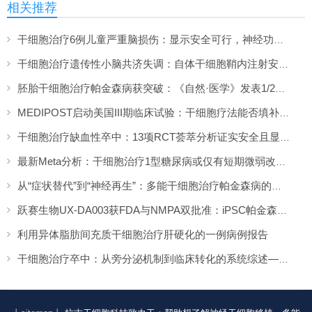
相关推荐
干细胞治疗6例儿童严重脑损伤：显示安全可行，神经功能改善信号值得关注
干细胞治疗遗传性小脑共济失调：自体干细胞鞘内注射安全性与初步疗效解读
胚胎干细胞治疗帕金森病获突破：《自然·医学》发表1/2期临床12个月随访数据
MEDIPOST启动美国III期临床试验：干细胞疗法能否填补膝骨关节炎“治疗真空”？
干细胞治疗缺血性卒中：13项RCT荟萃分析证实安全且显著改善长期功能预后
最新Meta分析：干细胞治疗1型糖尿病或仅有短期微弱改善，难现持久临床获益
从“症状替代”到“神经再生”：多能干细胞治疗帕金森病的临床转化与未来展望
跃赛生物UX-DA003获FDA与NMPA双批准：iPSC帕金森病疗法中美同步临床
利用异体脂肪间充质干细胞治疗肝硬化的一例病例报告
干细胞治疗卒中：从旁分泌机制到临床转化的系统综述——2026年最新进展