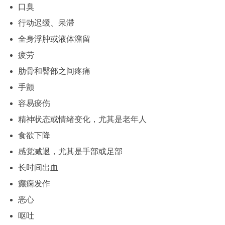
口臭
行动迟缓、呆滞
全身浮肿或液体潴留
疲劳
肋骨和臀部之间疼痛
手颤
容易瘀伤
精神状态或情绪变化，尤其是老年人
食欲下降
感觉减退，尤其是手部或足部
长时间出血
癫痫发作
恶心
呕吐