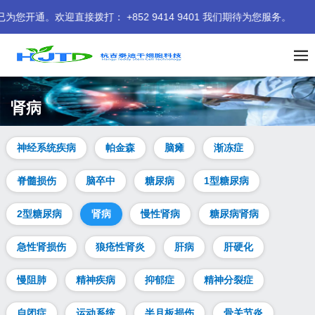
直接拨打： +852 9414 9401 我们期待为您服务。
肾病
神经系统疾病
帕金森
脑瘫
渐冻症
脊髓损伤
脑卒中
糖尿病
1型糖尿病
2型糖尿病
肾病
慢性肾病
糖尿病肾病
急性肾损伤
狼疮性肾炎
肝病
肝硬化
慢阻肺
精神疾病
抑郁症
精神分裂症
自闭症
运动系统
半月板损伤
骨关节炎