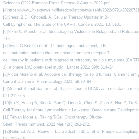
Sciences-Q222-Earnings-Press-Release-2-August-2022.pdf
[4]https://www1.hkexnews.hk/listedco/listconews/sehk/2022/0721/2022072
[5]Crees, Z.D.; Ghobadi, A. Cellular Therapy Updates in B-
Cell Lymphoma: The State of the CAR-T. Cancers 2021, 13, 5181
[6]Nikhil C. Munshi et al, Idecabtagene Vicleucel in Relapsed and Refract
716.
[7]Jesus G Berdeja et al，Ciltacabtagene autoleucel, a B-
cell maturation antigen directed chimeric antigen receptor T-
cell therapy in patients with relapsed or refractory multiple myeloma (CAR
1): a phase 1b/2 open-label study，Lancet 2021; 398: 314–24
[8]Victor Moreno et al, Adoptive cell therapy for solid tumors: Chimeric an
Current Opinion in Pharmacology 2021, 59:70–84
[9]Mehmet Kemal Samur et al, Biallelic loss of BCMA as a resistance mec
021-21177-5
[10]Xu X, Huang S, Xiao X, Sun Q, Liang X, Chen S, Zhao Z, Huo Z, Tu S a
Cell Therapy for Acute Lymphoblastic Leukemia: Overview and Developmen
[11]Feiyan Mo et al, Taking T-Cell Oncotherapy Off-the-
Shelf, Trends Immunol. 2021 Mar;42(3):261-272.
[12]Nahmad, A.D., Reuveni, E., Goldschmidt, E. et al. Frequent aneuploidy
022-01377-0