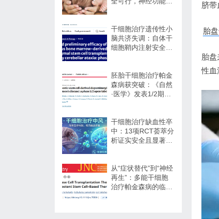
全可行，神经功能改
脐带
善信号值得关注
干细胞治疗遗传性小
胎盘
脑共济失调：自体干
细胞鞘内注射安全性
与初步疗效解读
胎盘
性血
胚胎干细胞治疗帕金
森病获突破：《自然
·医学》发表1/2期临
床12个月随访数据
干细胞治疗缺血性卒
中：13项RCT荟萃分
析证实安全且显著改
善长期功能预后
从“症状替代”到“神经
再生”：多能干细胞
治疗帕金森病的临床
转化与未来展望