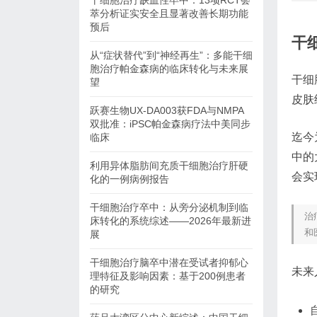
干细胞治疗缺血性卒中：13项RCT荟
萃分析证实安全且显著改善长期功能
预后
干
从“症状替代”到“神经再生”：多能干细
胞治疗帕金森病的临床转化与未来展
干细
望
皮肤
跃赛生物UX-DA003获FDA与NMPA
双批准：iPSC帕金森病疗法中美同步
迄今
临床
中的
利用异体脂肪间充质干细胞治疗肝硬
会实
化的一例病例报告
干细胞治疗卒中：从旁分泌机制到临
治
床转化的系统综述——2026年最新进
和
展
干细胞治疗脑卒中潜在受试者抑郁心
未来
理特征及影响因素：基于200例患者
的研究