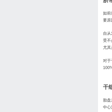
脐
如前
要原
自从
受不
尤其
对于
10
干
胎盘
中心