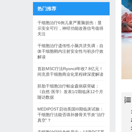
热门推荐
干细胞治疗6例儿童严重脑损伤：显
示安全可行，神经功能改善信号值得
关注
干细胞治疗遗传性小脑共济失调：自
体干细胞鞘内注射安全性与初步疗效
解读
首款MSC疗法Ryoncil年收7.8亿元！
间充质干细胞商业化里程碑深度解读
胚胎干细胞治疗帕金森病获突破：
《自然·医学》发表1/2期临床12个月
随访数据
MEDIPOST启动美国III期临床试验：
干细胞疗法能否填补膝骨关节炎“治疗
真空”？