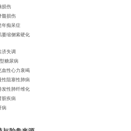
脑损伤
脊髓损伤
老年痴呆症
肌萎缩侧索硬化
共济失调
2型糖尿病
充血性心力衰竭
慢性阻塞性肺病
特发性肺纤维化
肾脏疾病
肝病