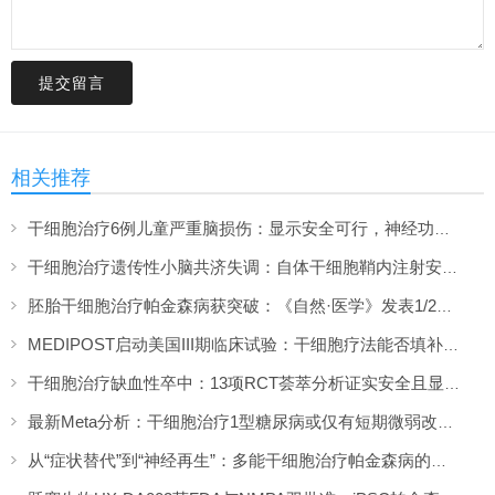
提交留言
相关推荐
干细胞治疗6例儿童严重脑损伤：显示安全可行，神经功能改善信号值得关注
干细胞治疗遗传性小脑共济失调：自体干细胞鞘内注射安全性与初步疗效解读
胚胎干细胞治疗帕金森病获突破：《自然·医学》发表1/2期临床12个月随访数据
MEDIPOST启动美国III期临床试验：干细胞疗法能否填补膝骨关节炎“治疗真空”？
干细胞治疗缺血性卒中：13项RCT荟萃分析证实安全且显著改善长期功能预后
最新Meta分析：干细胞治疗1型糖尿病或仅有短期微弱改善，难现持久临床获益
从“症状替代”到“神经再生”：多能干细胞治疗帕金森病的临床转化与未来展望